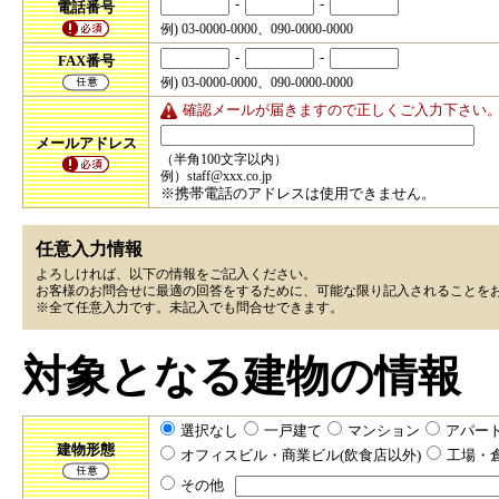
-
-
電話番号
例) 03-0000-0000、090-0000-0000
-
-
FAX番号
例) 03-0000-0000、090-0000-0000
確認メールが届きますので正しくご入力下さい
メールアドレス
（半角100文字以内）
例）staff@xxx.co.jp
※携帯電話のアドレスは使用できません。
任意入力情報
よろしければ、以下の情報をご記入ください。
お客様のお問合せに最適の回答をするために、可能な限り記入されることを
※全て任意入力です。未記入でも問合せできます。
対象となる建物の情報
選択なし
一戸建て
マンション
アパー
建物形態
オフィスビル・商業ビル(飲食店以外)
工場・
その他