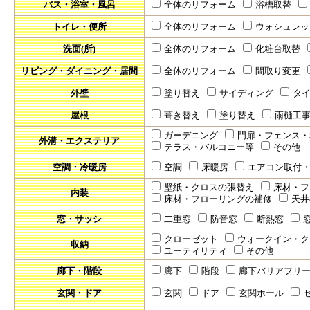
バス・浴室・風呂
全体のリフォーム
浴槽取替
トイレ・便所
全体のリフォーム
ウォシュレッ
洗面(所)
全体のリフォーム
化粧台取替
リビング・ダイニング・居間
全体のリフォーム
間取り変更
外壁
塗り替え
サイディング
タ
屋根
葺き替え
塗り替え
雨樋工
ガーデニング
門扉・フェンス・
外溝・エクステリア
テラス・バルコニー等
その他
空調・冷暖房
空調
床暖房
エアコン取付
壁紙・クロスの張替え
床材・フ
内装
床材・フローリングの補修
天井
窓・サッシ
二重窓
防音窓
断熱窓
クローゼット
ウォークイン・ク
収納
ユーティリティ
その他
廊下・階段
廊下
階段
廊下バリアフリ
玄関・ドア
玄関
ドア
玄関ホール