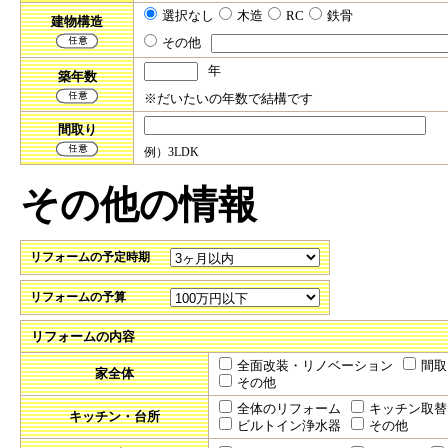
選択なし
木造
RC
鉄骨
建物構造
その他
年
築年数
※だいたいの年数で結構です
間取り
例）3LDK
その他の情報
リフォームの予定時期
リフォームの予算
リフォームの内容
全面改装・リノベーション
間取
家全体
その他
全体のリフォーム
キッチン取替
キッチン・台所
ビルトイン浄水器
その他