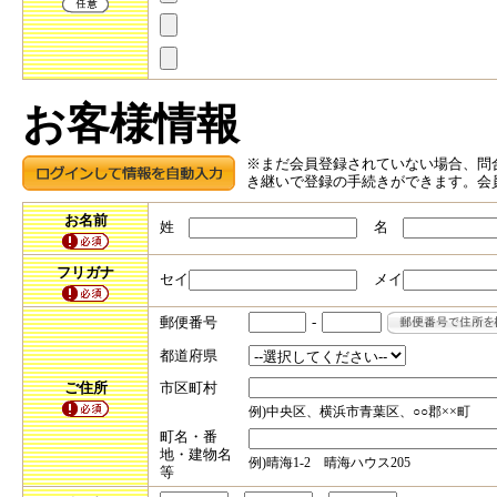
お客様情報
※まだ会員登録されていない場合、問
き継いで登録の手続きができます。会
お名前
姓
名
フリガナ
セイ
メイ
郵便番号
-
都道府県
ご住所
市区町村
例)中央区、横浜市青葉区、○○郡××町
町名・番
地・建物名
例)晴海1-2 晴海ハウス205
等