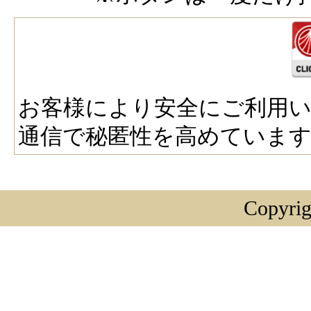
や統計的資料の作成を行い、お客
を提供するため。
個人情報の第三者提供について
取得した個人情報は法令等による
せて頂きます。
― 第三者に提供する目的：加盟
案内を行うため
お客様により安全にご利用い
― 提供する個人情報の項目：氏
通信で秘匿性を高めていま
号、メールアドレス
― 提供の手段又は方法：電話、メ
― 当該情報の提供を受ける者又
類、及び属性：加盟会員会社
― 個人情報の取扱いに関する契
Copyrig
りプロ会員利用規約
個人情報の取扱いの委託について
取得した個人情報は、利用目的の
個人情報の取扱いを委託します。
その場合は、個人情報保護体制が
用致します。