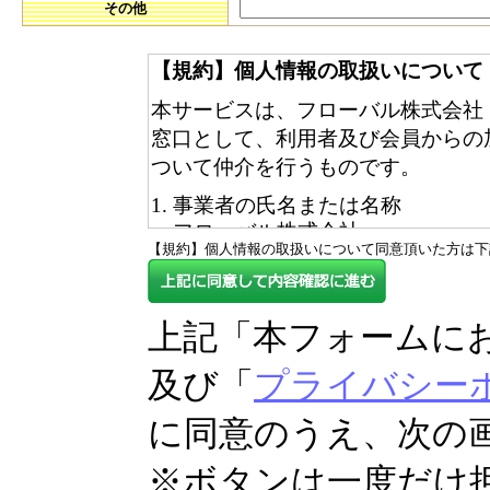
その他
【規約】個人情報の取扱いについて
本サービスは、フローバル株式会社
窓口として、利用者及び会員からの
ついて仲介を行うものです。
事業者の氏名または名称
フローバル株式会社
【規約】個人情報の取扱いについて同意頂いた方は下
個人情報保護管理者（若しくはそ
属及び連絡先
個人情報保護管理者：EC・リ
上記「本フォームに
電話番号 ：0120-453-802
個人情報の利用目的
及び「
プライバシー
入力いただいた内容を加盟会員会
お客様のご要望されるサービス提
に同意のうえ、次の
会員登録時やプロモーション活動
得られる情報から、お客様の行動
※ボタンは一度だけ