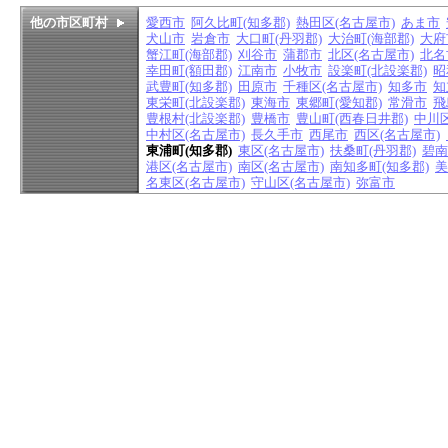
他の市区町村
愛西市
阿久比町(知多郡)
熱田区(名古屋市)
あま市
犬山市
岩倉市
大口町(丹羽郡)
大治町(海部郡)
大府
蟹江町(海部郡)
刈谷市
蒲郡市
北区(名古屋市)
北名
幸田町(額田郡)
江南市
小牧市
設楽町(北設楽郡)
昭
武豊町(知多郡)
田原市
千種区(名古屋市)
知多市
知
東栄町(北設楽郡)
東海市
東郷町(愛知郡)
常滑市
飛
豊根村(北設楽郡)
豊橋市
豊山町(西春日井郡)
中川区
中村区(名古屋市)
長久手市
西尾市
西区(名古屋市)
東浦町(知多郡)
東区(名古屋市)
扶桑町(丹羽郡)
碧南
港区(名古屋市)
南区(名古屋市)
南知多町(知多郡)
美
名東区(名古屋市)
守山区(名古屋市)
弥富市