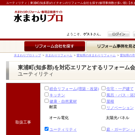
ユーティリティ｜東浦町(知多郡)のイチオシのリフォーム会社を探す(修理事例数が多い順)【水
ログイン
ようこそ、
ゲスト
さん。
リフォーム会社を探す
リフォーム事例を見る
水まわりプロトップ
>
水まわりリフォーム
>
愛知県の水まわりリフォーム
>
愛知県の市
東浦町(知多郡)を対応エリアとするリフォーム
ユーティリティ
総合リフォーム(増築・改築)
住宅・一戸建て
キッチン
風呂・バス・浴
健康・自然素材
屋根
耐震
リノベーション
オール電化
太陽光パネル
取扱工事
ユーティリティ
庭・ガーデン・