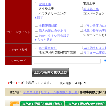
電気工事
空調工事
タイル工事
給湯器工事
ハウスクリーニング
コンバージョン
▲隠す
土日祝日対応
プラン提案力に
職人の腕に自信あり
地元で長年の実
アピールポイント
ショールームあ
わかりやすい料金設定
▼もっと見る
Web問合せ可
Web見積もり依
こだわり条件
地元(東浦町(知多郡))で営業
リフォーム事例
キーワード
1
件中
1
～
1
件を表示しています。
表示件数：
並び順：
オススメ順
|
リフォーム事例数が多い順
|
修理事例数が多い