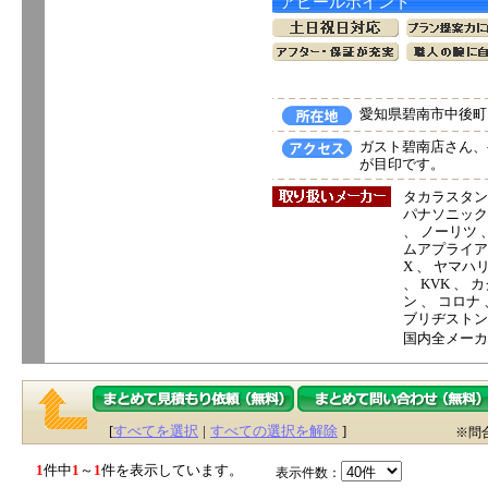
アピールポイント
愛知県碧南市中後町1
ガスト碧南店さん、
が目印です。
タカラスタン
パナソニック電
、 ノーリツ 
ムアプライアン
X 、 ヤマハ
、 KVK 、
ン 、 コロナ
ブリヂストン
国内全メーカ
[
すべてを選択
|
すべての選択を解除
]
※問
1
件中
1
～
1
件を表示しています。
表示件数：