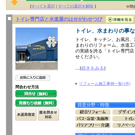
[
すべてを選択
|
すべての選択を解除
]
※問
トイレ専門店と水道屋のはせがわせつび
トイレ、水まわりの事な
トイレ、キッチン、お風呂、
まわりのリフォーム、水道工
の実績を誇る「トイレ専門店
せください。
…[
続きをみる
]
リフォーム施工事例一覧(1件)
問合わせ方法
得意分野・特徴