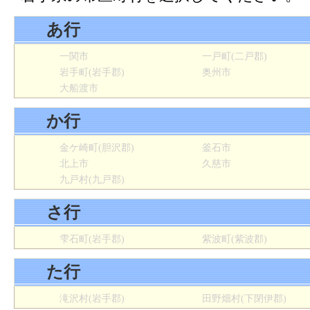
あ行
一関市
一戸町(二戸郡)
岩手町(岩手郡)
奥州市
大船渡市
か行
金ケ崎町(胆沢郡)
釜石市
北上市
久慈市
九戸村(九戸郡)
さ行
雫石町(岩手郡)
紫波町(紫波郡)
た行
滝沢村(岩手郡)
田野畑村(下閉伊郡)