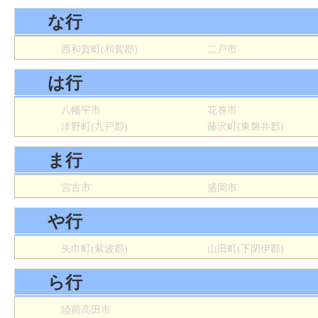
な行
西和賀町(和賀郡)
二戸市
は行
八幡平市
花巻市
洋野町(九戸郡)
藤沢町(東磐井郡)
ま行
宮古市
盛岡市
や行
矢巾町(紫波郡)
山田町(下閉伊郡)
ら行
陸前高田市