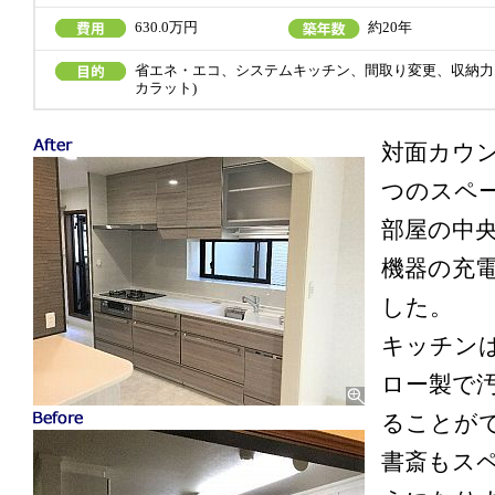
630.0万円
約20年
省エネ・エコ、システムキッチン、間取り変更、収納力
カラット)
対面カウ
つのスペ
部屋の中
機器の充
した。
キッチン
ロー製で
ることが
書斎もス