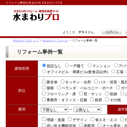
リフォーム事例を見る(13/8)【水まわりプロ】
ログイン
ようこそ、
ゲスト
さん。
水まわりプロトップ
>
水まわりリフォーム
>
リフォーム事例一覧
リフォーム事例一覧
指定なし
一戸建て
マンション
アパ
建物形態
オフィスビル・商業ビル(飲食店以外)
工場・
家全体
キッチン・台所
バス・浴室・風
屋根
ベランダ・バルコニー・ポーチ
ガ
部位
フローリング・床
窓・サッシ
収納
事務所・オフィス・店舗
厨房
その他
費用
～
築年
増築・改築
デザイン
省エネ・エコ
追い炊き機能追加
床暖房
オール電化・I