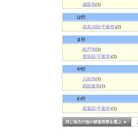
成田市
(1)
は行
花見川区(千葉市)
(2)
ま行
松戸市
(2)
美浜区(千葉市)
(2)
や行
八街市
(1)
四街道市
(1)
わ行
若葉区(千葉市)
(1)
同じ地方の他の都道府県を選ぶ