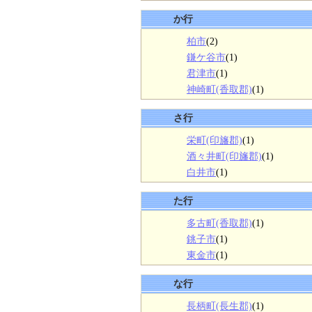
か行
柏市
(2)
鎌ケ谷市
(1)
君津市
(1)
神崎町(香取郡)
(1)
さ行
栄町(印旛郡)
(1)
酒々井町(印旛郡)
(1)
白井市
(1)
た行
多古町(香取郡)
(1)
銚子市
(1)
東金市
(1)
な行
長柄町(長生郡)
(1)