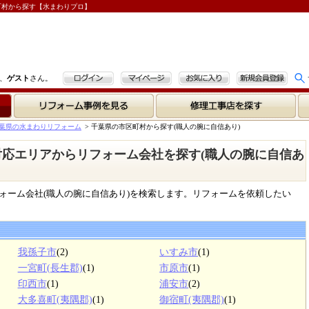
町村から探す【水まわりプロ】
ログイン
マイページ
お気に入り
新規会員登録
、
ゲスト
さん。
リフォーム事例を見る
修理工事店を探す
葉県の水まわりリフォーム
>
千葉県の市区町村から探す(職人の腕に自信あり)
| 対応エリアからリフォーム会社を探す(職人の腕に自信あ
ォーム会社(職人の腕に自信あり)を検索します。リフォームを依頼したい
我孫子市
(2)
いすみ市
(1)
一宮町(長生郡)
(1)
市原市
(1)
印西市
(1)
浦安市
(2)
大多喜町(夷隅郡)
(1)
御宿町(夷隅郡)
(1)