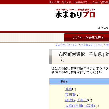
職人の腕に自信あり | 千葉県のリフォーム会社を市区
ようこそ
リフォーム会社を探す
水まわりプロトップ
>
水まわりリフォーム
>
千
市区町村選択 - 千葉県 
り)
該当の市区町村を対応エリアとするリフ
物件の市区町村を選択してください。
あ行
旭市
(1)
市川市
(2)
稲毛区(千葉市)
(2)
大網白里町(山武郡)
(1)