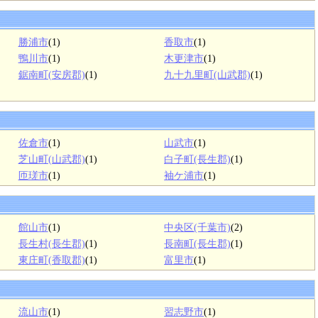
勝浦市
(1)
香取市
(1)
鴨川市
(1)
木更津市
(1)
鋸南町(安房郡)
(1)
九十九里町(山武郡)
(1)
佐倉市
(1)
山武市
(1)
芝山町(山武郡)
(1)
白子町(長生郡)
(1)
匝瑳市
(1)
袖ケ浦市
(1)
館山市
(1)
中央区(千葉市)
(2)
長生村(長生郡)
(1)
長南町(長生郡)
(1)
東庄町(香取郡)
(1)
富里市
(1)
流山市
(1)
習志野市
(1)