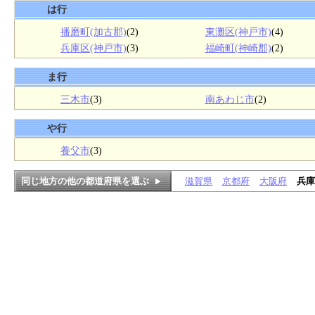
は行
播磨町(加古郡)
(2)
東灘区(神戸市)
(4)
兵庫区(神戸市)
(3)
福崎町(神崎郡)
(2)
ま行
三木市
(3)
南あわじ市
(2)
や行
養父市
(3)
同じ地方の他の都道府県を選ぶ
滋賀県
京都府
大阪府
兵庫