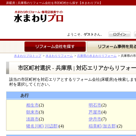
床暖房 | 兵庫県のリフォーム会社を市区町村から探す【水まわりプロ】
ログイン
ようこそ、
ゲスト
さん。
リフォーム会社を探す
リフォーム事例を見る
水まわりプロトップ
>
水まわりリフォーム
>
兵庫県の水まわりリフォーム
>
兵庫県の市
市区町村選択 - 兵庫県 | 対応エリアからリフォ
該当の市区町村を対応エリアとするリフォーム会社(床暖房)を検索しま
村を選択してください。
あ行
相生市
(2)
明石市
(2)
朝来市
(3)
芦屋市
(4)
淡路市
(2)
伊丹市
(7)
猪名川町(川辺郡)
(4)
稲美町(加古郡)
(2)