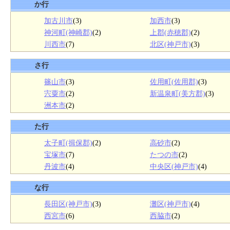
か行
加古川市
(3)
加西市
(3)
神河町(神崎郡)
(2)
上郡(赤穂郡)
(2)
川西市
(7)
北区(神戸市)
(3)
さ行
篠山市
(3)
佐用町(佐用郡)
(3)
宍粟市
(2)
新温泉町(美方郡)
(3)
洲本市
(2)
た行
太子町(揖保郡)
(2)
高砂市
(2)
宝塚市
(7)
たつの市
(2)
丹波市
(4)
中央区(神戸市)
(4)
な行
長田区(神戸市)
(3)
灘区(神戸市)
(4)
西宮市
(6)
西脇市
(2)