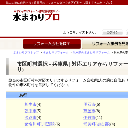
職人の腕に自信あり | 兵庫県のリフォーム会社を市区町村から探す【水まわりプロ】
ログイン
ようこそ、
ゲスト
さん。
リフォーム会社を探す
リフォーム事例を見る
水まわりプロトップ
>
水まわりリフォーム
>
兵庫県の水まわりリフォーム
>
兵庫県の市
市区町村選択 - 兵庫県 | 対応エリアからリフ
り)
該当の市区町村を対応エリアとするリフォーム会社(職人の腕に自信あり
物件の市区町村を選択してください。
あ行
相生市
(4)
明石市
(6)
朝来市
(5)
芦屋市
(8)
淡路市
(4)
伊丹市
(11)
猪名川町(川辺郡)
(6)
稲美町(加古郡)
(4)