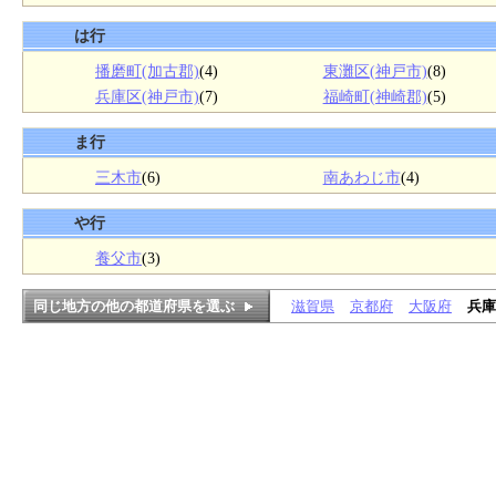
は行
播磨町(加古郡)
(4)
東灘区(神戸市)
(8)
兵庫区(神戸市)
(7)
福崎町(神崎郡)
(5)
ま行
三木市
(6)
南あわじ市
(4)
や行
養父市
(3)
同じ地方の他の都道府県を選ぶ
滋賀県
京都府
大阪府
兵庫