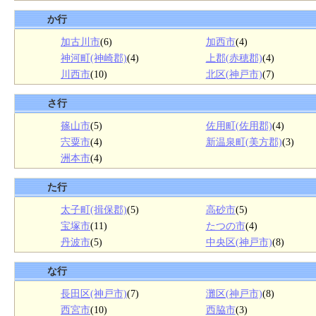
か行
加古川市
(6)
加西市
(4)
神河町(神崎郡)
(4)
上郡(赤穂郡)
(4)
川西市
(10)
北区(神戸市)
(7)
さ行
篠山市
(5)
佐用町(佐用郡)
(4)
宍粟市
(4)
新温泉町(美方郡)
(3)
洲本市
(4)
た行
太子町(揖保郡)
(5)
高砂市
(5)
宝塚市
(11)
たつの市
(4)
丹波市
(5)
中央区(神戸市)
(8)
な行
長田区(神戸市)
(7)
灘区(神戸市)
(8)
西宮市
(10)
西脇市
(3)