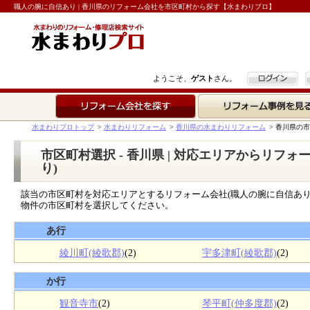
職人の腕に自信あり | 香川県のリフォーム会社を市区町村から探す【水まわりプロ】
ログイン
ようこそ、
ゲスト
さん。
リフォーム会社を探す
リフォーム事例を見る
水まわりプロトップ
>
水まわりリフォーム
>
香川県の水まわりリフォーム
>
香川県の市
市区町村選択 - 香川県 | 対応エリアからリフ
り)
該当の市区町村を対応エリアとするリフォーム会社(職人の腕に自信あり
物件の市区町村を選択してください。
あ行
綾川町(綾歌郡)
(2)
宇多津町(綾歌郡)
(2)
か行
観音寺市
(2)
琴平町(仲多度郡)
(2)