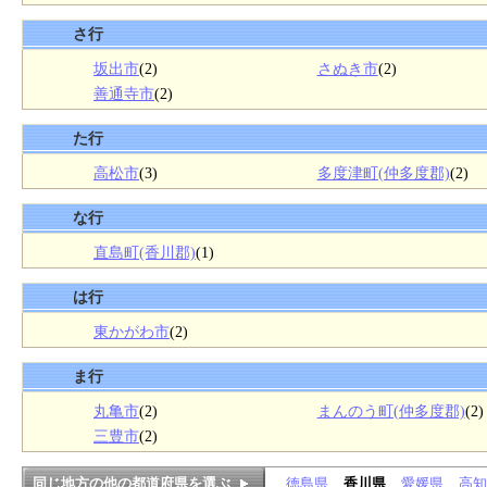
さ行
坂出市
(2)
さぬき市
(2)
善通寺市
(2)
た行
高松市
(3)
多度津町(仲多度郡)
(2)
な行
直島町(香川郡)
(1)
は行
東かがわ市
(2)
ま行
丸亀市
(2)
まんのう町(仲多度郡)
(2)
三豊市
(2)
同じ地方の他の都道府県を選ぶ
徳島県
香川県
愛媛県
高知