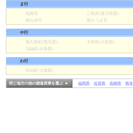
ま行
枕崎市
三島村(鹿児島郡)
南九州市
南さつま市
や行
屋久島町(熊毛郡)
大和村(大島郡)
与論町(大島郡)
わ行
和泊町(大島郡)
同じ地方の他の都道府県を選ぶ
福岡県
佐賀県
長崎県
熊本