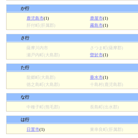
か行
鹿児島市
(1)
鹿屋市
(1)
肝付町(肝属郡)
霧島市
(1)
さ行
薩摩川内市
さつま町(薩摩郡)
瀬戸内町(大島郡)
曽於市
(1)
た行
龍郷町(大島郡)
垂水市
(1)
徳之島町(大島郡)
十島村(鹿児島郡)
な行
中種子町(熊毛郡)
長島町(出水郡)
は行
日置市
(1)
東串良町(肝属郡)