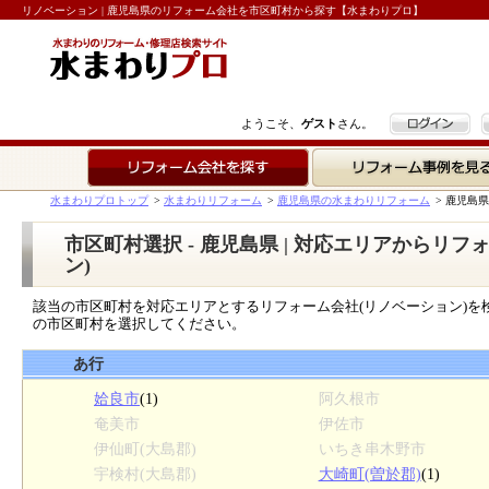
リノベーション | 鹿児島県のリフォーム会社を市区町村から探す【水まわりプロ】
ログイン
ようこそ、
ゲスト
さん。
リフォーム会社を探す
リフォーム事例を見る
水まわりプロトップ
>
水まわりリフォーム
>
鹿児島県の水まわりリフォーム
>
鹿児島県
市区町村選択 - 鹿児島県 | 対応エリアからリ
ン)
該当の市区町村を対応エリアとするリフォーム会社(リノベーション)を
の市区町村を選択してください。
あ行
姶良市
(1)
阿久根市
奄美市
伊佐市
伊仙町(大島郡)
いちき串木野市
宇検村(大島郡)
大崎町(曽於郡)
(1)