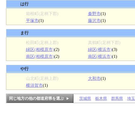
は行
箱根町(足柄下郡)
秦野市
(1)
平塚市
(1)
藤沢市
(1)
ま行
松田町(足柄上郡)
真鶴町(足柄下郡)
緑区(相模原市)
(2)
緑区(横浜市)
(3)
南区(相模原市)
(2)
南区(横浜市)
(1)
や行
山北町(足柄上郡)
大和市
(1)
横須賀市
(1)
同じ地方の他の都道府県を選ぶ
茨城県
栃木県
群馬県
埼玉