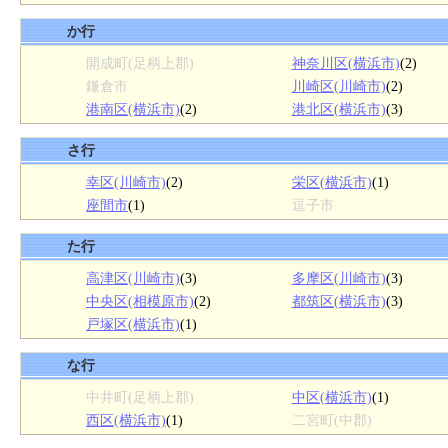
か行
開成町(足柄上郡)
神奈川区(横浜市)
(2)
鎌倉市
川崎区(川崎市)
(2)
港南区(横浜市)
(2)
港北区(横浜市)
(3)
さ行
幸区(川崎市)
(2)
栄区(横浜市)
(1)
座間市
(1)
逗子市
た行
高津区(川崎市)
(3)
多摩区(川崎市)
(3)
中央区(相模原市)
(2)
都筑区(横浜市)
(3)
戸塚区(横浜市)
(1)
な行
中井町(足柄上郡)
中区(横浜市)
(1)
西区(横浜市)
(1)
二宮町(中郡)