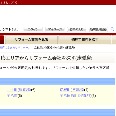
【水まわりプロ】
ログイン
マイページ
お気に入り
新規会員登録
、
ゲスト
さん。
リフォーム事例を見る
修理工事店を探す
都府の水まわりリフォーム
>
京都府の市区町村から探す(床暖房)
| 対応エリアからリフォーム会社を探す(床暖房)
ォーム会社(床暖房)を検索します。リフォームを依頼したい物件の市区町
井手町(綴喜郡)
(6)
伊根町(与謝郡)
(4)
宇治市
(6)
宇治田原町(綴喜郡)
(6)