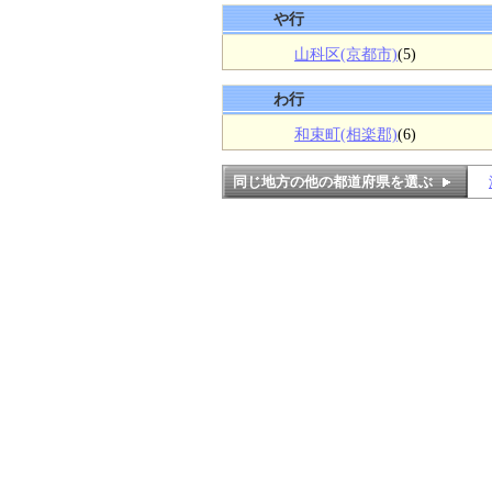
や行
山科区(京都市)
(5)
わ行
和束町(相楽郡)
(6)
同じ地方の他の都道府県を選ぶ