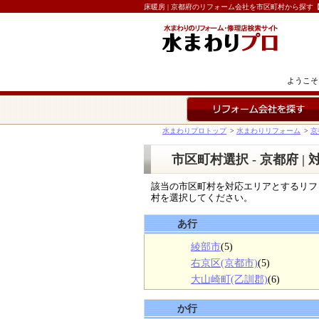
床暖房 | 京都府のリフォーム会社を市区町村から探す
ようこそ
リフォーム会社を探す
水まわりプロトップ
>
水まわりリフォーム
>
京
市区町村選択 - 京都府 
該当の市区町村を対応エリアとするリフ
村を選択してください。
あ行
綾部市
(5)
右京区(京都市)
(5)
大山崎町(乙訓郡)
(6)
か行