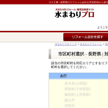
ガス工事 | 長野県のリフォーム会社を市区町村から探
ようこそ
リフォーム会社を探す
水まわりプロトップ
>
水まわりリフォーム
>
長
市区町村選択 - 長野県 
該当の市区町村を対応エリアとするリフ
町村を選択してください。
あ行
青木村(小県郡)
阿智村(下伊那郡)
飯島町(上伊那郡)
飯山市
伊那市