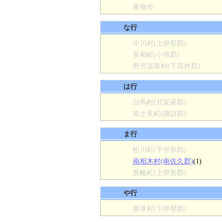
東御市
な行
中川村(上伊那郡)
長和町(小県郡)
野沢温泉村(下高井郡)
は行
白馬村(北安曇郡)
富士見町(諏訪郡)
ま行
松川町(下伊那郡)
南相木村(南佐久郡)
(1)
箕輪町(上伊那郡)
や行
泰阜村(下伊那郡)