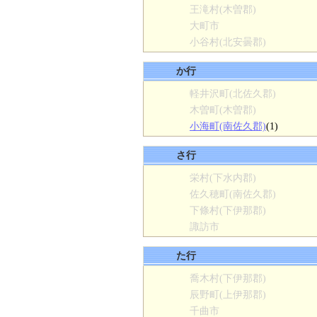
王滝村(木曽郡)
大町市
小谷村(北安曇郡)
か行
軽井沢町(北佐久郡)
木曽町(木曽郡)
小海町(南佐久郡)
(1)
さ行
栄村(下水内郡)
佐久穂町(南佐久郡)
下條村(下伊那郡)
諏訪市
た行
喬木村(下伊那郡)
辰野町(上伊那郡)
千曲市