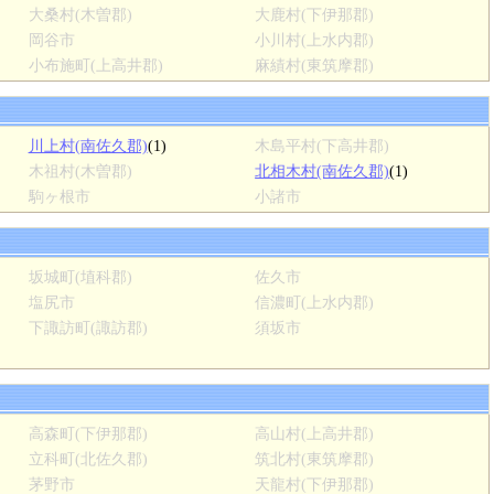
大桑村(木曽郡)
大鹿村(下伊那郡)
岡谷市
小川村(上水内郡)
小布施町(上高井郡)
麻績村(東筑摩郡)
川上村(南佐久郡)
(1)
木島平村(下高井郡)
木祖村(木曽郡)
北相木村(南佐久郡)
(1)
駒ヶ根市
小諸市
坂城町(埴科郡)
佐久市
塩尻市
信濃町(上水内郡)
下諏訪町(諏訪郡)
須坂市
高森町(下伊那郡)
高山村(上高井郡)
立科町(北佐久郡)
筑北村(東筑摩郡)
茅野市
天龍村(下伊那郡)