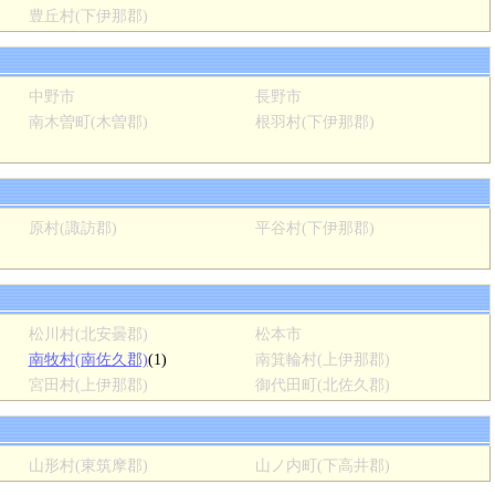
豊丘村(下伊那郡)
中野市
長野市
南木曽町(木曽郡)
根羽村(下伊那郡)
原村(諏訪郡)
平谷村(下伊那郡)
松川村(北安曇郡)
松本市
南牧村(南佐久郡)
(1)
南箕輪村(上伊那郡)
宮田村(上伊那郡)
御代田町(北佐久郡)
山形村(東筑摩郡)
山ノ内町(下高井郡)