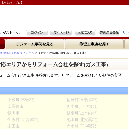
す【水まわりプロ】
ログイン
マイページ
お気に入り
新規会員登録
、
ゲスト
さん。
リフォーム事例を見る
修理工事店を探す
野県の水まわりリフォーム
>
長野県の市区町村から探す(ガス工事)
| 対応エリアからリフォーム会社を探す(ガス工事)
ォーム会社(ガス工事)を検索します。リフォームを依頼したい物件の市区
上松町(木曽郡)
朝日村(東筑摩郡)
安曇野市
阿南町(下伊那郡)
飯田市
飯綱町(上水内郡)
生坂村(東筑摩郡)
池田町(北安曇郡)
上田市
売木村(下伊那郡)