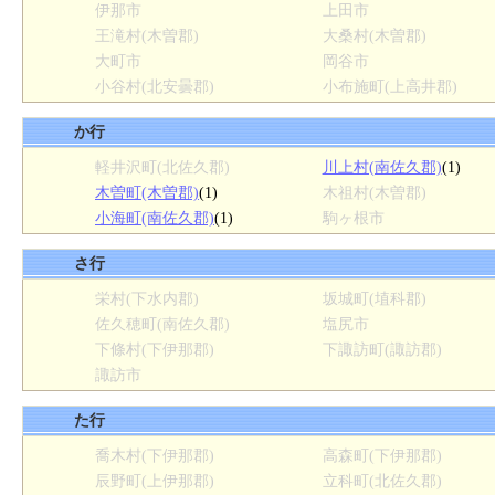
伊那市
上田市
王滝村(木曽郡)
大桑村(木曽郡)
大町市
岡谷市
小谷村(北安曇郡)
小布施町(上高井郡)
か行
軽井沢町(北佐久郡)
川上村(南佐久郡)
(1)
木曽町(木曽郡)
(1)
木祖村(木曽郡)
小海町(南佐久郡)
(1)
駒ヶ根市
さ行
栄村(下水内郡)
坂城町(埴科郡)
佐久穂町(南佐久郡)
塩尻市
下條村(下伊那郡)
下諏訪町(諏訪郡)
諏訪市
た行
喬木村(下伊那郡)
高森町(下伊那郡)
辰野町(上伊那郡)
立科町(北佐久郡)