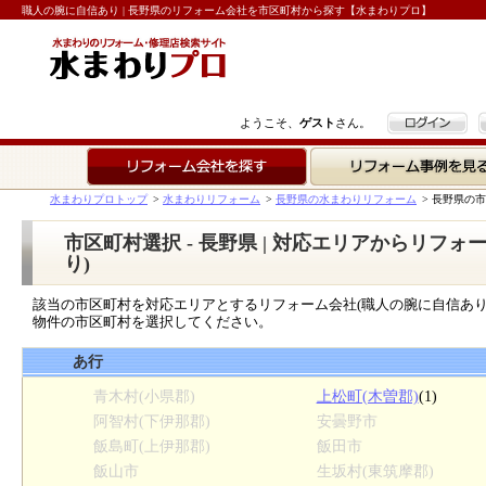
職人の腕に自信あり | 長野県のリフォーム会社を市区町村から探す【水まわりプロ】
ログイン
ようこそ、
ゲスト
さん。
リフォーム会社を探す
リフォーム事例を見る
水まわりプロトップ
>
水まわりリフォーム
>
長野県の水まわりリフォーム
>
長野県の市
市区町村選択 - 長野県 | 対応エリアからリフ
り)
該当の市区町村を対応エリアとするリフォーム会社(職人の腕に自信あり
物件の市区町村を選択してください。
あ行
青木村(小県郡)
上松町(木曽郡)
(1)
阿智村(下伊那郡)
安曇野市
飯島町(上伊那郡)
飯田市
飯山市
生坂村(東筑摩郡)