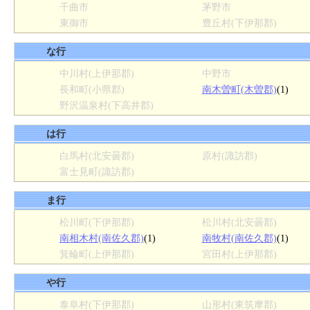
千曲市
茅野市
東御市
豊丘村(下伊那郡)
な行
中川村(上伊那郡)
中野市
長和町(小県郡)
南木曽町(木曽郡)
(1)
野沢温泉村(下高井郡)
は行
白馬村(北安曇郡)
原村(諏訪郡)
富士見町(諏訪郡)
ま行
松川町(下伊那郡)
松川村(北安曇郡)
南相木村(南佐久郡)
(1)
南牧村(南佐久郡)
(1)
箕輪町(上伊那郡)
宮田村(上伊那郡)
や行
泰阜村(下伊那郡)
山形村(東筑摩郡)