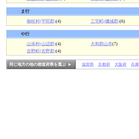
ま行
御杖村(宇陀郡)
(4)
三宅町(磯城郡)
(6)
や行
山添村(山辺郡)
(4)
大和郡山市
(7)
吉野町(吉野郡)
(4)
同じ地方の他の都道府県を選ぶ
滋賀県
京都府
大阪府
兵庫