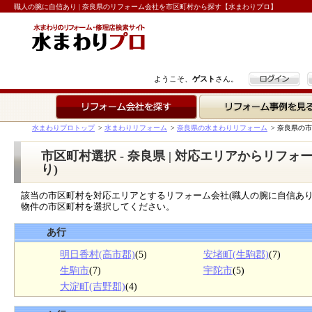
職人の腕に自信あり | 奈良県のリフォーム会社を市区町村から探す【水まわりプロ】
ログイン
ようこそ、
ゲスト
さん。
リフォーム会社を探す
リフォーム事例を見る
水まわりプロトップ
>
水まわりリフォーム
>
奈良県の水まわりリフォーム
>
奈良県の市
市区町村選択 - 奈良県 | 対応エリアからリフ
り)
該当の市区町村を対応エリアとするリフォーム会社(職人の腕に自信あり
物件の市区町村を選択してください。
あ行
明日香村(高市郡)
(5)
安堵町(生駒郡)
(7)
生駒市
(7)
宇陀市
(5)
大淀町(吉野郡)
(4)