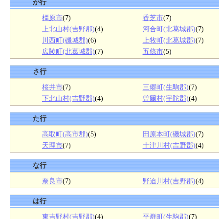
か行
橿原市
(7)
香芝市
(7)
上北山村(吉野郡)
(4)
河合町(北葛城郡)
(7)
川西町(磯城郡)
(6)
上牧町(北葛城郡)
(7)
広陵町(北葛城郡)
(7)
五條市
(5)
さ行
桜井市
(7)
三郷町(生駒郡)
(7)
下北山村(吉野郡)
(4)
曽爾村(宇陀郡)
(4)
た行
高取町(高市郡)
(5)
田原本町(磯城郡)
(7)
天理市
(7)
十津川村(吉野郡)
(4)
な行
奈良市
(7)
野迫川村(吉野郡)
(4)
は行
東吉野村(吉野郡)
(4)
平群町(生駒郡)
(7)