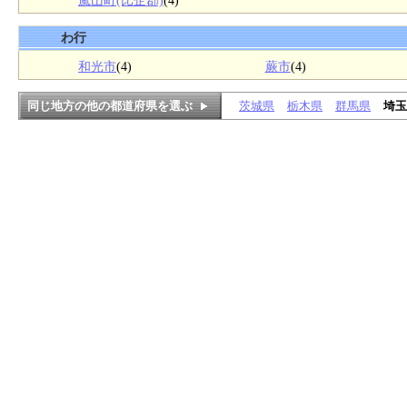
嵐山町(比企郡)
(4)
わ行
和光市
(4)
蕨市
(4)
同じ地方の他の都道府県を選ぶ
茨城県
栃木県
群馬県
埼玉