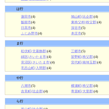
は行
蓮田市
(4)
鳩山町(比企郡)
(4)
飯能市
(4)
東秩父村(秩父郡)
(4)
日高市
(4)
深谷市
(5)
ふじみ野市
(4)
本庄市
(5)
ま行
松伏町(北葛飾郡)
(4)
三郷市
(5)
緑区(さいたま市)
(4)
皆野町(秩父郡)
(4)
見沼区(さいたま市)
(4)
宮代町(南埼玉郡)
(4)
毛呂山町(入間郡)
(4)
や行
八潮市
(5)
横瀬町(秩父郡)
(4)
吉見町(比企郡)
(4)
寄居町(大里郡)
(4)
ら行