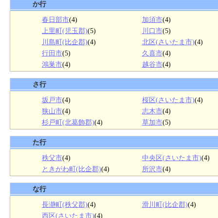
か行
春日部市
(4)
加須市
(4)
上里町(児玉郡)
(5)
川口市
(5)
川島町(比企郡)
(4)
北区(さいたま市)
(4)
行田市
(5)
久喜市
(4)
鴻巣市
(4)
越谷市
(4)
さ行
坂戸市
(4)
桜区(さいたま市)
(4)
狭山市
(4)
志木市
(4)
杉戸町(北葛飾郡)
(4)
草加市
(5)
た行
秩父市
(4)
中央区(さいたま市)
(4)
ときがわ町(比企郡)
(4)
所沢市
(4)
な行
長瀞町(秩父郡)
(4)
滑川町(比企郡)
(4)
西区(さいたま市)
(4)