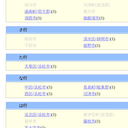
掛川市
河津町(賀茂郡)
函南町(田方郡)
(1)
菊川市
湖西市
(1)
御殿場市
(1)
さ行
島田市
清水区(静岡市)
(1)
下田市
裾野市
(1)
た行
天竜区(浜松市)
(1)
な行
中区(浜松市)
(1)
長泉町(駿東郡)
(1)
西区(浜松市)
(1)
沼津市
(1)
は行
浜北区(浜松市)
(1)
東伊豆町(賀茂郡)
袋井市
藤枝市
(1)
富士宮市
(1)