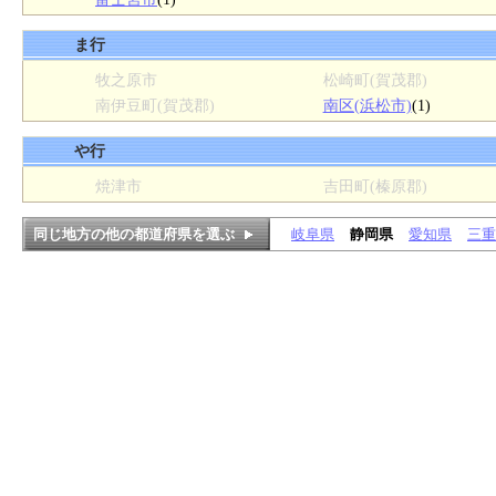
ま行
牧之原市
松崎町(賀茂郡)
南伊豆町(賀茂郡)
南区(浜松市)
(1)
や行
焼津市
吉田町(榛原郡)
同じ地方の他の都道府県を選ぶ
岐阜県
静岡県
愛知県
三重