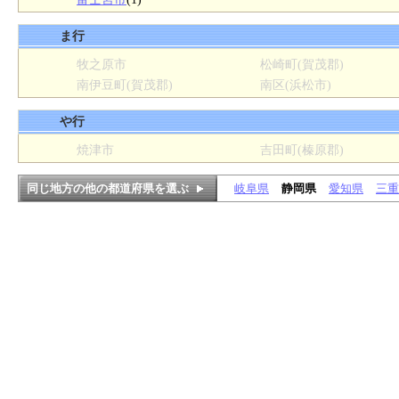
ま行
牧之原市
松崎町(賀茂郡)
南伊豆町(賀茂郡)
南区(浜松市)
や行
焼津市
吉田町(榛原郡)
同じ地方の他の都道府県を選ぶ
岐阜県
静岡県
愛知県
三重