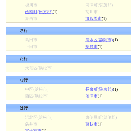
掛川市
河津町(賀茂郡)
函南町(田方郡)
(1)
菊川市
湖西市
御殿場市
(1)
さ行
島田市
清水区(静岡市)
(1)
下田市
裾野市
(1)
た行
天竜区(浜松市)
な行
中区(浜松市)
長泉町(駿東郡)
(1)
西区(浜松市)
沼津市
(1)
は行
浜北区(浜松市)
東伊豆町(賀茂郡)
袋井市
藤枝市
(1)
富士宮市
(1)