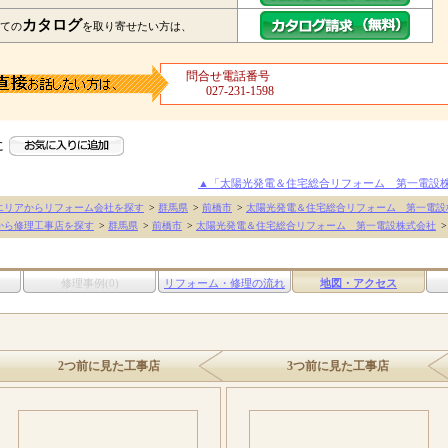
カタログ
ての
を取り寄せたい方は、
問合せ電話番号
027-231-1598
に
▲「太陽光発電＆住宅総合リフォーム 第一電設
エリアからリフォーム会社を探す
>
群馬県
>
前橋市
>
太陽光発電＆住宅総合リフォーム 第一電設
から修理工事店を探す
>
群馬県
>
前橋市
>
太陽光発電＆住宅総合リフォーム 第一電設株式会社
>
修理事例(0)
リフォーム・修理の流れ
地図・アクセス
2つ前に見た工事店
3つ前に見た工事店