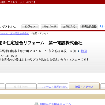
の地図・アクセス【水まわりプロ】
ログイン
マイページ
お気に入り
新規会員登録
、
ゲスト
さん。
フォーム 第一電設株式会社
>
地図・アクセス
電＆住宅総合リフォーム 第一電設株式会社
群馬県前橋市上細井町２３１６－１ 市立前橋高校 東側
地図
027-231-1598
※お問合せの際は水まわりプロを見たとお伝えいただくとスムーズです
修理事例(0)
リフォーム・修理の流れ
地図・アクセス
印刷用の地図を表示する