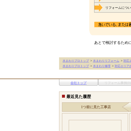
リフォームについ
あとで検討するため
水まわりプロトップ
>
水まわりリフォーム
>
対応
水まわりプロトップ
>
水まわり修理
>
対応エリア
会社トップ
リフォーム事例(0)
最近見た履歴
1つ前に見た工事店