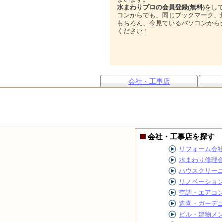
水まわりプロの会員登録(無料)
をし
コンからでも、同じブックマーク、
もちろん、今見ているパソコンから
ください！
会社・工事店
会社・工事店を探す
リフォーム会
水まわり修理
ハウスクリー
リノベーショ
空調・エアコ
造園・ガーデ
ビル・建物メ