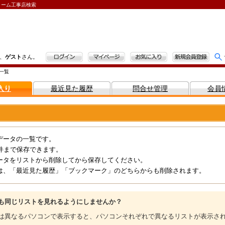
ォーム工事店検索
ログイン
マイページ
お気に入り
新規会員登録
、
ゲスト
さん。
一覧
入り
最近見た履歴
問合せ管理
会員
データの一覧です。
件まで保存できます。
ータをリストから削除してから保存してください。
は、「最近見た履歴」「ブックマーク」のどちらからも削除されます。
も同じリストを見れるようにしませんか？
は異なるパソコンで表示すると、パソコンそれぞれで異なるリストが表示さ