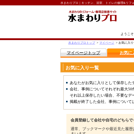
水まわりプロ｜キッチン、浴室、トイレの修理&リフ
ようこそ
水まわりプロトップ
>
マイページ
>
お気に入り
マイページトップ
お気に
お気に入り一覧
あなたがお気に入りとして保存した
会社、事例についてそれぞれ最大50
それ以上保存したい場合、不要なデ
掲載が終了した会社、事例について
会員登録して会社や自宅のどちらで
通常、ブックマークや最近見た履歴
まいます。