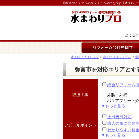
弥富市のイチオシのリフォーム会社を探す【水まわり
ようこそ
リフォーム会社を探す
水まわりプロトップ
>
水まわりリフォーム
>
愛
弥富市を対応エリアとす
総合リフォーム(
取扱工事
外装・外壁
バリアフリー・
▼もっと見る
土日祝日対応
職人の腕に自信
アピールポイント
わかりやすい料
▼もっと見る