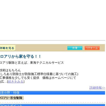
ロアリから家を守る！！
ロアリ駆除と言えば、東海テクニカルサービス
技術はもちろん
しろあり防除士が防除施工標準仕様書に基づいての施工)
工事価格を少しでも安く提供 価格はホームページにて
広…[
続きをみる
]
詳細情報>>
得意分野・特徴
アピールポイント