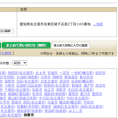
住所
愛知県名古屋市名東区猪子石原2丁目1105番地
→地図
択を解除
]
※問合せ・見積もり依頼は、同時に5件まで可能です
示件数：
多郡)
熱田区(名古屋市)
あま市
安城市
一宮市
一色町(幡豆郡)
稲沢市
町(丹羽郡)
大治町(海部郡)
大府市
岡崎市
尾張旭市
春日井市
市
蒲郡市
北区(名古屋市)
北名古屋市
清須市
吉良町(幡豆郡)
市
小牧市
設楽町(北設楽郡)
昭和区(名古屋市)
新城市
瀬戸市
高浜市
市
千種区(名古屋市)
知多市
知立市
津島市
天白区(名古屋市)
海市
東郷町(愛知郡)
常滑市
飛島村(海部郡)
豊明市
豊川市
豊田市
橋市
豊山町(西春日井郡)
中川区(名古屋市)
中区(名古屋市)
久手市
西尾市
西区(名古屋市)
日進市
幡豆町(幡豆郡)
半田市
(名古屋市)
扶桑町(丹羽郡)
碧南市
瑞穂区(名古屋市)
緑区(名古屋市)
(名古屋市)
南知多町(知多郡)
美浜町(知多郡)
みよし市
山区(名古屋市)
弥富市