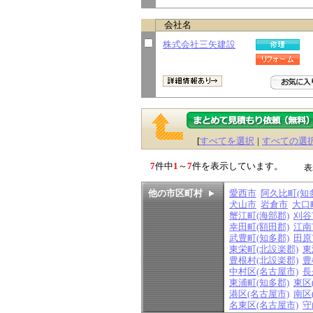
会社名
株式会社三矢建設
[
すべてを選択
|
すべての選
7
件中
1
～
7
件を表示しています。
表
他の市区町村
愛西市
阿久比町(知
犬山市
岩倉市
大口
蟹江町(海部郡)
刈谷
幸田町(額田郡)
江南
武豊町(知多郡)
田原
東栄町(北設楽郡)
東
豊根村(北設楽郡)
豊
中村区(名古屋市)
長
東浦町(知多郡)
東区
港区(名古屋市)
南区
名東区(名古屋市)
守