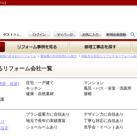
プロ】
ログイン
マイページ
お気に入り
新規会員登録
、
ゲスト
さん。
リフォーム事例を見る
修理工事店を探す
知県の水まわりリフォーム
>
愛知県の市区町村から探す
>
弥富市を対応エリアとするリフォーム会
るリフォーム会社一覧
住宅・一戸建て
マンション
増築・改築)
キッチン
風呂・バス・浴室・洗面所
健康・自然素材
屋根
介護
プラン提案力に自信あり
デザイン力に自信あり
地元で長年の実績豊富
丁寧な対応に自信あり
あり
ショールームあり
見学会・イベントあり
金設定