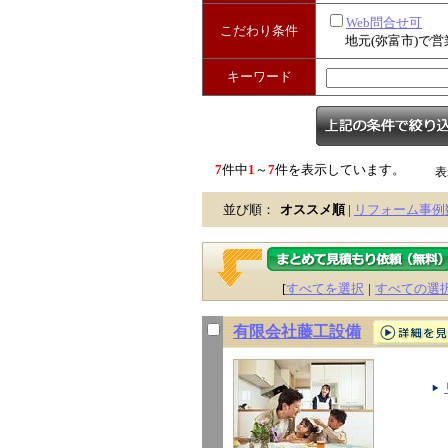
Web問合せ可
こだわり条件
地元(弥富市)で営
キーワード
7
件中
1
～
7
件を表示しています。
表
並び順：
オススメ順
|
リフォーム事例
[
すべてを選択
|
すべての選
有限会社藤工設備