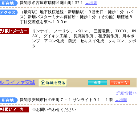
愛知県名古屋市瑞穂区洲山町1-57-1
→地図
（最寄駅）地下鉄桜通線・新瑞橋駅・３番出口・徒歩１分 （バ
ス）新瑞バスターミナル停留所・徒歩１分 （その他）瑞穂通８
丁目交差点を東へ１００ｍ
リンナイ 、 ノーリツ 、 パロマ 、 三菱電機 、 TOTO 、 IN
AX 、 ダイキン工業 、 長府製作所 、荏原製作所、川本ポ
ンプ、アロン化成、前沢、セキスイ化成、タキロン、クボ
タ
ル ライファ安城
詳細情報>>
愛知県安城市日の出町７－１ サンライト９１ １階
→地図
※お問い合わせください