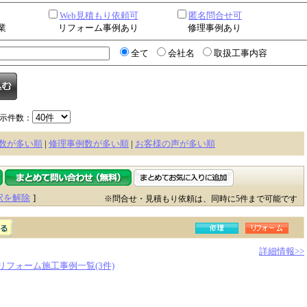
Web見積もり依頼可
匿名問合せ可
業
リフォーム事例あり
修理事例あり
全て
会社名
取扱工事内容
示件数：
数が多い順
|
修理事例数が多い順
|
お客様の声が多い順
択を解除
]
※問合せ・見積もり依頼は、同時に5件まで可能です
詳細情報>>
リフォーム施工事例一覧(3件)