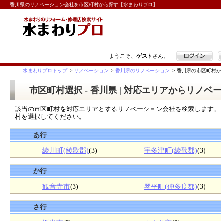
香川県のリノベーション会社を市区町村から探す【水まわりプロ】
ログイン
ようこそ、
ゲスト
さん。
水まわりプロトップ
>
リノベーション
>
香川県のリノベーション
>
香川県の市区町村か
市区町村選択 - 香川県 | 対応エリアからリノ
該当の市区町村を対応エリアとするリノベーション会社を検索します。
村を選択してください。
あ行
綾川町(綾歌郡)
(3)
宇多津町(綾歌郡)
(3)
か行
観音寺市
(3)
琴平町(仲多度郡)
(3)
さ行