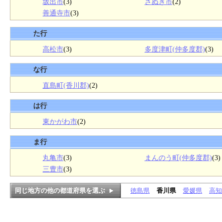
坂出市
(3)
さぬき市
(2)
善通寺市
(3)
た行
高松市
(3)
多度津町(仲多度郡)
(3)
な行
直島町(香川郡)
(2)
は行
東かがわ市
(2)
ま行
丸亀市
(3)
まんのう町(仲多度郡)
(3)
三豊市
(3)
同じ地方の他の都道府県を選ぶ
徳島県
香川県
愛媛県
高知