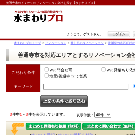
善通寺市のイチオシのリノベーション会社を探す【水まわりプロ】
ログイン
ようこそ、
ゲスト
さん。
水まわりプロトップ
>
リノベーション
>
香川県のリノベーション
>
香川県の市区町村か
善通寺市を対応エリアとするリノベーション会
Web問合せ可
Web見積もり依
こだわり条件
地元(善通寺市)で営業
キーワード
3
件中
1
～
3
件を表示しています。
表示件数：