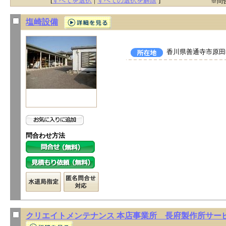
[
すべてを選択
|
すべての選択を解除
]
※問
塩崎設備
香川県善通寺市原
問合わせ方法
クリエイトメンテナンス 本店事業所 長府製作所サー