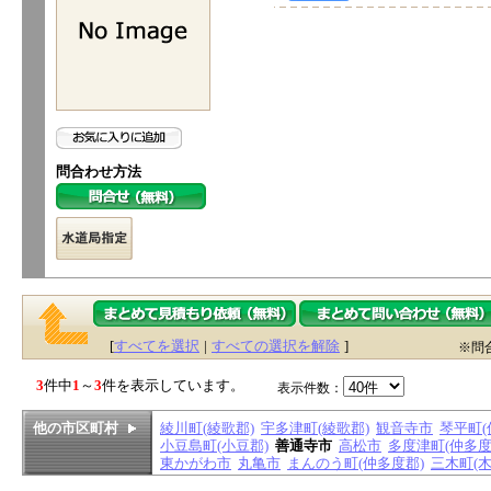
問合わせ方法
[
すべてを選択
|
すべての選択を解除
]
※問
3
件中
1
～
3
件を表示しています。
表示件数：
他の市区町村
綾川町(綾歌郡)
宇多津町(綾歌郡)
観音寺市
琴平町(
小豆島町(小豆郡)
善通寺市
高松市
多度津町(仲多度
東かがわ市
丸亀市
まんのう町(仲多度郡)
三木町(木