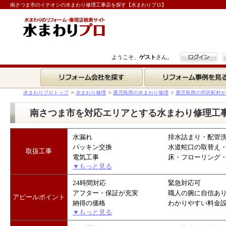
南さつま市のイチオシの水まわり修理工事店を探す【水まわりプロ】
ログイン
ようこそ、
ゲスト
さん。
リフォーム会社を探す
リフォーム事例を見る
水まわりプロトップ
>
水まわり修理
>
鹿児島県の水まわり修理
>
鹿児島県の市区町村か
南さつま市を対応エリアとする水まわり修理工
水漏れ
排水詰まり・配管
パッキン交換
水道蛇口の取替え
取扱工事
電気工事
床・フローリング
▼もっと見る
24時間対応
緊急対応可
アフター・保証が充実
職人の腕に自信あ
アピールポイント
納得の価格
わかりやすい料金
▼もっと見る