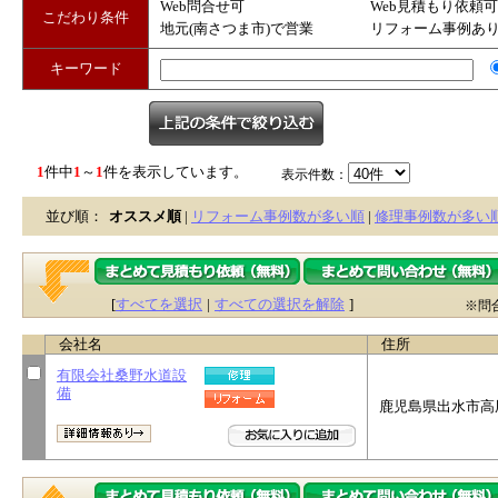
Web問合せ可
Web見積もり依頼可
こだわり条件
地元(南さつま市)で営業
リフォーム事例あ
キーワード
1
件中
1
～
1
件を表示しています。
表示件数：
並び順：
オススメ順
|
リフォーム事例数が多い順
|
修理事例数が多い
[
すべてを選択
|
すべての選択を解除
]
※問
会社名
住所
有限会社桑野水道設
備
鹿児島県出水市高尾