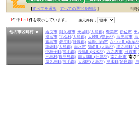
[
すべてを選択
|
すべての選択を解除
]
※問
1
件中
1
～
1
件を表示しています。
表示件数：
他の市区町村
姶良市
阿久根市
天城町(大島郡)
奄美市
伊佐市
出
指宿市
宇検村(大島郡)
大崎町(曽於郡)
鹿児島市
鹿
霧島市
錦江町(肝属郡)
薩摩川内市
さつま町(薩摩郡
龍郷町(大島郡)
垂水市
知名町(大島郡)
徳之島町(大
中種子町(熊毛郡)
長島町(出水郡)
西之表市
日置市
三島村(鹿児島郡)
南大隅町(肝属郡)
南九州市
南さ
屋久島町(熊毛郡)
大和村(大島郡)
湧水町(姶良郡)
与