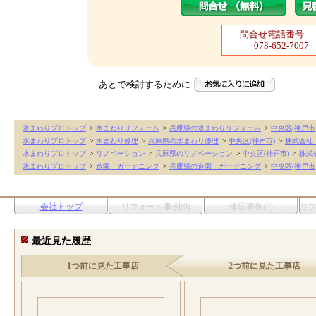
問合せ電話番号
078-652-7007
あとで検討するために
水まわりプロトップ
>
水まわりリフォーム
>
兵庫県の水まわりリフォーム
>
中央区(神戸市
水まわりプロトップ
>
水まわり修理
>
兵庫県の水まわり修理
>
中央区(神戸市)
>
株式会社 
水まわりプロトップ
>
リノベーション
>
兵庫県のリノベーション
>
中央区(神戸市)
>
株式会
水まわりプロトップ
>
造園・ガーデニング
>
兵庫県の造園・ガーデニング
>
中央区(神戸市
会社トップ
リフォーム事例(0)
修理事例(0)
リ
最近見た履歴
1つ前に見た工事店
2つ前に見た工事店