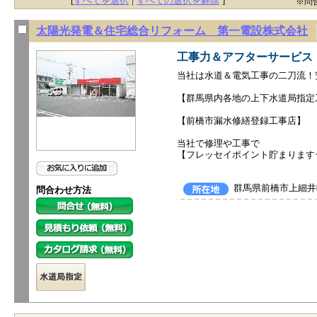
[
すべてを選択
|
すべての選択を解除
]
※問
太陽光発電＆住宅総合リフォーム 第一電設株式会社
工事力＆アフターサービス
当社は水道＆電気工事の二刀流！
【群馬県内各地の上下水道局指定
【前橋市漏水修繕登録工事店】
当社で修理や工事で
【フレッセイポイント貯まります
群馬県前橋市上細井
問合わせ方法