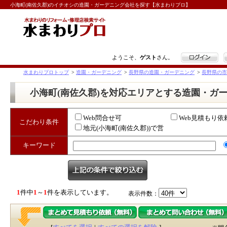
小海町(南佐久郡)のイチオシの造園・ガーデニング会社を探す【水まわりプロ】
ログイン
ようこそ、
ゲスト
さん。
水まわりプロトップ
>
造園・ガーデニング
>
長野県の造園・ガーデニング
>
長野県の市
小海町(南佐久郡)を対応エリアとする造園・ガ
Web問合せ可
Web見積もり依
こだわり条件
地元(小海町(南佐久郡))で営
業
キーワード
1
件中
1
～
1
件を表示しています。
表示件数：