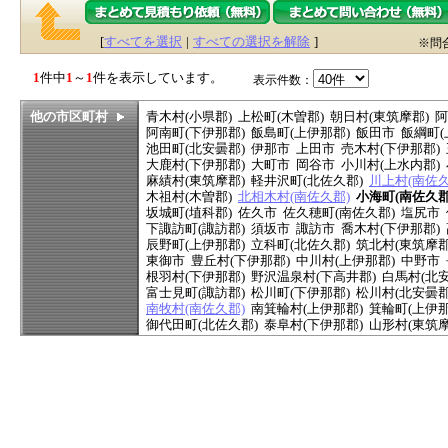
[
すべてを選択
|
すべての選択を解除
]
※問
1
件中
1
～
1
件を表示しています。
表示件数：
他の市区町村
青木村(小県郡)
上松町(木曽郡)
朝日村(東筑摩郡)
阿
阿南町(下伊那郡)
飯島町(上伊那郡)
飯田市
飯綱町(
池田町(北安曇郡)
伊那市
上田市
売木村(下伊那郡)
大鹿村(下伊那郡)
大町市
岡谷市
小川村(上水内郡)
麻績村(東筑摩郡)
軽井沢町(北佐久郡)
川上村(南佐久
木祖村(木曽郡)
北相木村(南佐久郡)
小海町(南佐久郡
坂城町(埴科郡)
佐久市
佐久穂町(南佐久郡)
塩尻市
下諏訪町(諏訪郡)
須坂市
諏訪市
喬木村(下伊那郡)
辰野町(上伊那郡)
立科町(北佐久郡)
筑北村(東筑摩郡
東御市
豊丘村(下伊那郡)
中川村(上伊那郡)
中野市
根羽村(下伊那郡)
野沢温泉村(下高井郡)
白馬村(北安
富士見町(諏訪郡)
松川町(下伊那郡)
松川村(北安曇郡
南牧村(南佐久郡)
南箕輪村(上伊那郡)
箕輪町(上伊那
御代田町(北佐久郡)
泰阜村(下伊那郡)
山形村(東筑摩