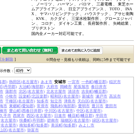
、 ノーリツ 、 ハーマン 、 パロマ 、 三菱電機 、 東芝ホー
ムアプライアンス 、 日立アプライアンス 、 TOTO 、 INA
X 、 ヤマハリビングテック 、 ハウステック 、 アサヒ衛陶
、 KVK 、 カクダイ 、 三栄水栓製作所 、 グローエジャパ
ン 、 コロナ 、 ダイキン工業 、 長府製作所 、 矢崎総業 、
ブリヂストン
国内全メーカー対応可能です。
択を解除
]
※問合せ・見積もり依頼は、同時に5件まで可能です
示件数：
多郡)
熱田区(名古屋市)
あま市
安城市
一宮市
一色町(幡豆郡)
稲沢市
町(丹羽郡)
大治町(海部郡)
大府市
岡崎市
尾張旭市
春日井市
市
蒲郡市
北区(名古屋市)
北名古屋市
清須市
吉良町(幡豆郡)
市
小牧市
設楽町(北設楽郡)
昭和区(名古屋市)
新城市
瀬戸市
高浜市
市
千種区(名古屋市)
知多市
知立市
津島市
天白区(名古屋市)
海市
東郷町(愛知郡)
常滑市
飛島村(海部郡)
豊明市
豊川市
豊田市
橋市
豊山町(西春日井郡)
中川区(名古屋市)
中区(名古屋市)
久手市
西尾市
西区(名古屋市)
日進市
幡豆町(幡豆郡)
半田市
(名古屋市)
扶桑町(丹羽郡)
碧南市
瑞穂区(名古屋市)
緑区(名古屋市)
(名古屋市)
南知多町(知多郡)
美浜町(知多郡)
みよし市
山区(名古屋市)
弥富市