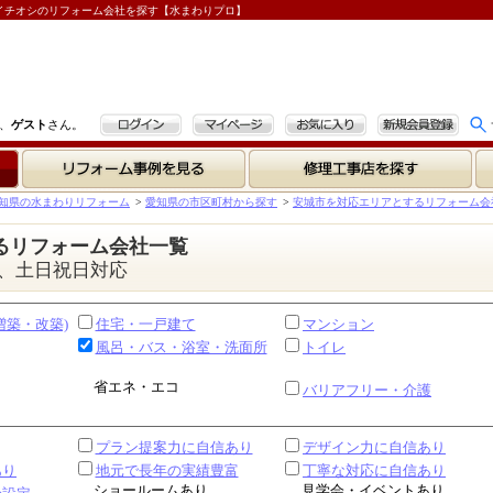
イチオシのリフォーム会社を探す【水まわりプロ】
ログイン
マイページ
お気に入り
新規会員登録
、
ゲスト
さん。
リフォーム事例を見る
修理工事店を探す
知県の水まわりリフォーム
>
愛知県の市区町村から探す
>
安城市を対応エリアとするリフォーム会
るリフォーム会社一覧
、土日祝日対応
増築・改築)
住宅・一戸建て
マンション
風呂・バス・浴室・洗面所
トイレ
省エネ・エコ
バリアフリー・介護
プラン提案力に自信あり
デザイン力に自信あり
あり
地元で長年の実績豊富
丁寧な対応に自信あり
ショールームあり
見学会・イベントあり