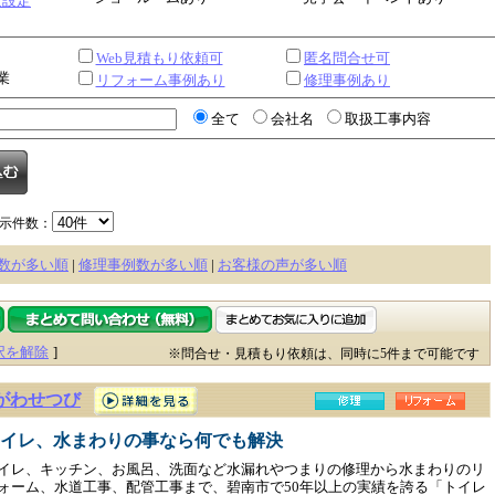
金設定
Web見積もり依頼可
匿名問合せ可
業
リフォーム事例あり
修理事例あり
全て
会社名
取扱工事内容
示件数：
数が多い順
|
修理事例数が多い順
|
お客様の声が多い順
択を解除
]
※問合せ・見積もり依頼は、同時に5件まで可能です
がわせつび
イレ、水まわりの事なら何でも解決
イレ、キッチン、お風呂、洗面など水漏れやつまりの修理から水まわりのリ
ォーム、水道工事、配管工事まで、碧南市で50年以上の実績を誇る「トイレ