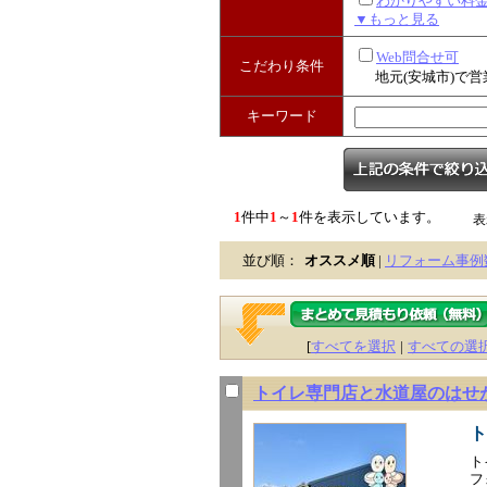
わかりやすい料
▼もっと見る
Web問合せ可
こだわり条件
地元(安城市)で営
キーワード
1
件中
1
～
1
件を表示しています。
表
並び順：
オススメ順
|
リフォーム事例
[
すべてを選択
|
すべての選
トイレ専門店と水道屋のはせ
ト
ト
フ