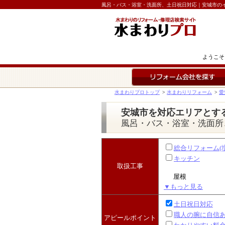
風呂・バス・浴室・洗面所、土日祝日対応｜安城市の
ようこそ
リフォーム会社を探す
水まわりプロトップ
>
水まわりリフォーム
>
愛
安城市を対応エリアとす
風呂・バス・浴室・洗面所
総合リフォーム(
キッチン
取扱工事
屋根
▼もっと見る
土日祝日対応
職人の腕に自信
アピールポイント