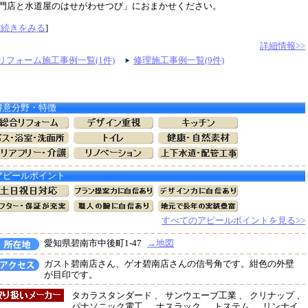
門店と水道屋のはせがわせつび」におまかせください。
[
続きをみる
]
詳細情報>>
リフォーム施工事例一覧(1件)
修理施工事例一覧(9件)
得意分野・特徴
アピールポイント
すべてのアピールポイントを見る>>
愛知県碧南市中後町1-47
→地図
ガスト碧南店さん、ゲオ碧南店さんの信号角です。紺色の外壁
が目印です。
タカラスタンダード 、 サンウエーブ工業 、 クリナップ 、
パナソニック電工 、 ナスラック 、 トステム 、 リンナイ