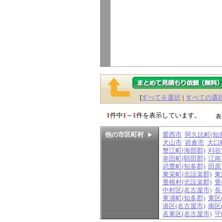
[
すべてを選択
|
すべての選
1
件中
1
～
1
件を表示しています。
表
他の市区町村
愛西市
阿久比町(知
犬山市
岩倉市
大口
蟹江町(海部郡)
刈谷
幸田町(額田郡)
江南
武豊町(知多郡)
田原
東栄町(北設楽郡)
東
豊根村(北設楽郡)
豊
中村区(名古屋市)
長
東浦町(知多郡)
東区
港区(名古屋市)
南区
名東区(名古屋市)
守