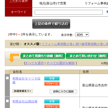
こだわり条件
地元(富山市)で営業
リフォーム事例
キーワード
2
件中
1
～
2
件を表示しています。
表示件数：
並び順：
オススメ順
|
リフォーム事例数が多い順
|
修理事例数が多い
[
すべてを選択
|
すべての選択を解除
]
※問
会社名
住所
有限会社モリツネ設
備
富山県富山市吉作10
有限会社山徳設備