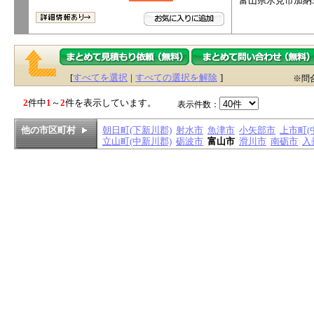
富山県氷見市加納3
[
すべてを選択
|
すべての選択を解除
]
※問
2
件中
1
～
2
件を表示しています。
表示件数：
他の市区町村
朝日町(下新川郡)
射水市
魚津市
小矢部市
上市町(
立山町(中新川郡)
砺波市
富山市
滑川市
南砺市
入