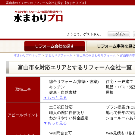
富山市のイチオシのリフォーム会社を探す【水まわりプロ】
ログイン
ようこそ、
ゲスト
さん。
リフォーム会社を探す
リフォーム事例を見る
水まわりプロトップ
>
水まわりリフォーム
>
富山県の水まわりリフォーム
>
富山県の市
富山市を対応エリアとするリフォーム会社一覧
総合リフォーム(増築・改築)
住宅・一戸建て
キッチン
風呂・バス・浴
取扱工事
健康・自然素材
屋根
▼もっと見る
土日祝日対応
プラン提案力に
職人の腕に自信あり
地元で長年の実
アピールポイント
わかりやすい料金設定
ショールームあ
▼もっと見る
Web問合せ可
Web見積もり依