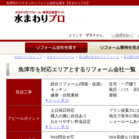
魚津市のイチオシのリフォーム会社を探す【水まわりプロ】
ログイン
ようこそ、
ゲスト
さん。
リフォーム会社を探す
リフォーム事例を見る
水まわりプロトップ
>
水まわりリフォーム
>
富山県の水まわりリフォーム
>
富山県の市
魚津市を対応エリアとするリフォーム会社一覧
総合リフォーム(増築・改築)
住宅・一戸建て
キッチン
風呂・バス・浴
取扱工事
健康・自然素材
屋根
▼もっと見る
土日祝日対応
プラン提案力に
職人の腕に自信あり
地元で長年の実
アピールポイント
わかりやすい料金設定
ショールームあ
▼もっと見る
Web問合せ可
Web見積もり依