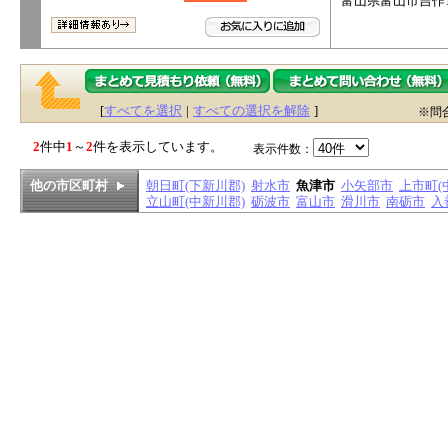
富山県富山市吉作10
[
すべてを選択
|
すべての選択を解除
]
※問
2
件中
1
～
2
件を表示しています。
表示件数：
他の市区町村
朝日町(下新川郡)
射水市
魚津市
小矢部市
上市町(
立山町(中新川郡)
砺波市
富山市
滑川市
南砺市
入