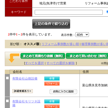
こだわり条件
地元(魚津市)で営業
リフォーム事例
キーワード
2
件中
1
～
2
件を表示しています。
表示件数：
並び順：
オススメ順
|
リフォーム事例数が多い順
|
修理事例数が多い
[
すべてを選択
|
すべての選択を解除
]
※問
会社名
住所
有限会社山徳設備
富山県氷見市加納3
有限会社モリツネ設
備