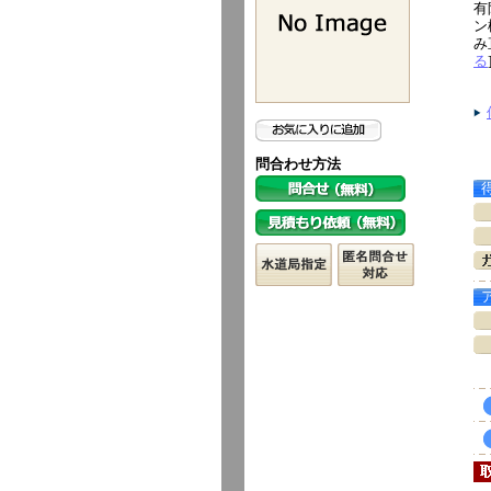
有
ン
み
る
問合わせ方法