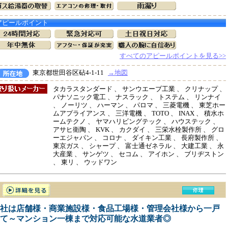
アピールポイント
すべてのアピールポイントを見る>>
東京都世田谷区砧4-1-11
→地図
タカラスタンダード 、 サンウエーブ工業 、 クリナップ 、
パナソニック電工 、 ナスラック 、 トステム 、 リンナイ
、 ノーリツ 、 ハーマン 、 パロマ 、 三菱電機 、 東芝ホー
ムアプライアンス 、 三洋電機 、 TOTO 、 INAX 、 積水ホ
ームテクノ 、 ヤマハリビングテック 、 ハウステック 、
アサヒ衛陶 、 KVK 、 カクダイ 、 三栄水栓製作所 、 グロ
ーエジャパン 、 コロナ 、 ダイキン工業 、 長府製作所 、
東京ガス 、 シャープ 、 富士通ゼネラル 、 大建工業 、 永
大産業 、 サンゲツ 、 セコム 、 アイホン 、 ブリヂストン
、 東リ 、 ウッドワン
社は店舗様・商業施設様・食品工場様・管理会社様から一戸
て～マンション一棟まで対応可能な水道業者◎