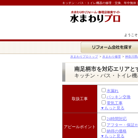
キッチン・バス・トイレ機器の修理・交換、年中無休
ようこそ
リフォーム会社を探す
水まわりプロトップ
>
水まわり修理
>
神奈川県
南足柄市を対応エリアと
キッチン・バス・トイレ機
水漏れ
パッキン交換
取扱工事
電気工事
▼もっと見る
24時間対応
アフター・保証
アピールポイント
納得の価格
▼もっと見る