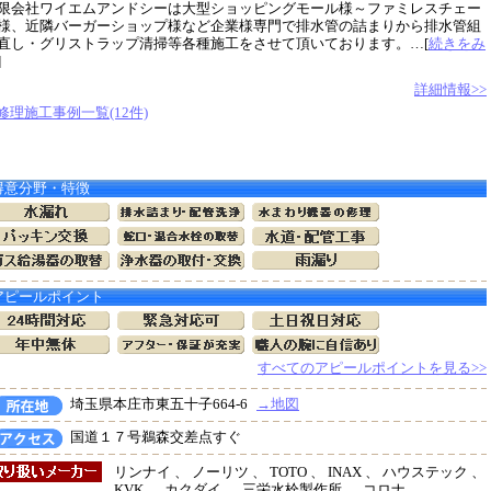
限会社ワイエムアンドシーは大型ショッピングモール様～ファミレスチェー
様、近隣バーガーショップ様など企業様専門で排水管の詰まりから排水管組
直し・グリストラップ清掃等各種施工をさせて頂いております。…[
続きをみ
]
詳細情報>>
修理施工事例一覧(12件)
得意分野・特徴
アピールポイント
すべてのアピールポイントを見る>>
埼玉県本庄市東五十子664-6
→地図
国道１７号鵜森交差点すぐ
リンナイ 、 ノーリツ 、 TOTO 、 INAX 、 ハウステック 、
KVK 、 カクダイ 、 三栄水栓製作所 、 コロナ