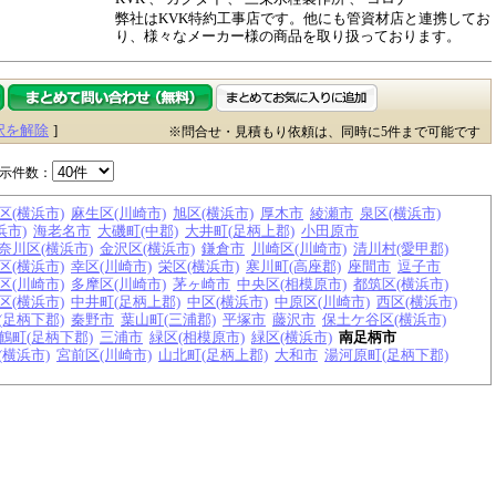
弊社はKVK特約工事店です。他にも管資材店と連携してお
り、様々なメーカー様の商品を取り扱っております。
択を解除
]
※問合せ・見積もり依頼は、同時に5件まで可能です
示件数：
区(横浜市)
麻生区(川崎市)
旭区(横浜市)
厚木市
綾瀬市
泉区(横浜市)
浜市)
海老名市
大磯町(中郡)
大井町(足柄上郡)
小田原市
奈川区(横浜市)
金沢区(横浜市)
鎌倉市
川崎区(川崎市)
清川村(愛甲郡)
区(横浜市)
幸区(川崎市)
栄区(横浜市)
寒川町(高座郡)
座間市
逗子市
区(川崎市)
多摩区(川崎市)
茅ヶ崎市
中央区(相模原市)
都筑区(横浜市)
区(横浜市)
中井町(足柄上郡)
中区(横浜市)
中原区(川崎市)
西区(横浜市)
(足柄下郡)
秦野市
葉山町(三浦郡)
平塚市
藤沢市
保土ケ谷区(横浜市)
鶴町(足柄下郡)
三浦市
緑区(相模原市)
緑区(横浜市)
南足柄市
(横浜市)
宮前区(川崎市)
山北町(足柄上郡)
大和市
湯河原町(足柄下郡)