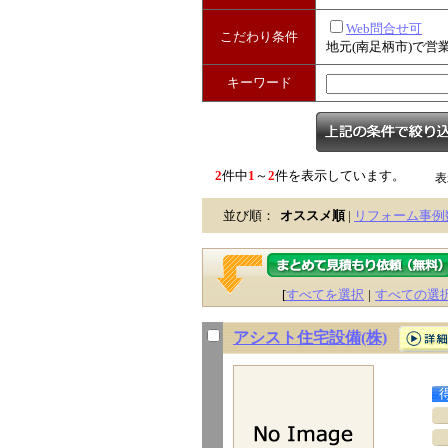
Web問合せ可
こだわり条件
地元(南足柄市)で営
キーワード
2
件中
1
～
2
件を表示しています。
表
並び順：
オススメ順
|
リフォーム事例
[
すべてを選択
|
すべての選
アシスト住宅設備(株)