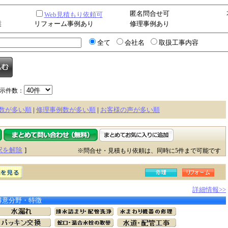
匿名問合せ可
Web見積もり依頼可
業
リフォーム事例あり
修理事例あり
全て
会社名
取扱工事内容
示件数：
数が多い順
|
修理事例数が多い順
|
お客様の声が多い順
択を解除
]
※問合せ・見積もり依頼は、同時に5件まで可能です
詳細情報>>
得意分野・特徴