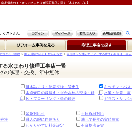
｜南足柄市のイチオシの水まわり修理工事店を探す【水まわりプロ】
ログイン
マイページ
お気に入り
新規会員登録
、
ゲスト
さん。
リフォーム事例を見る
修理工事店を探す
の水まわり修理
>
神奈川県の市区町村から探す
>
南足柄市を対応エリアとする水まわり修理工事店
する水まわり修理工事店一覧
器の修理・交換、年中無休
排水詰まり・配管洗浄・管更生
キッチン・バス
水道蛇口の取替え・混合水栓の交換・修
換
水道・配管工事
理
床・フローリング・壁の修理
ガラス・サッシ
緊急対応可
土日祝日対応
が充実
職人の腕に自信あり
地元で長年の実績豊富
わかりやすい料金設定
有資格者充実