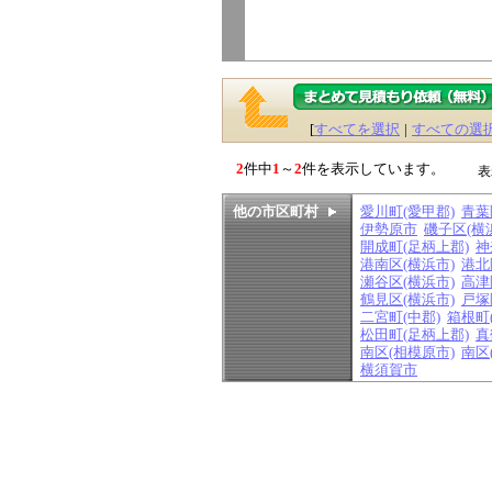
[
すべてを選択
|
すべての選
2
件中
1
～
2
件を表示しています。
表
他の市区町村
愛川町(愛甲郡)
青葉
伊勢原市
磯子区(横
開成町(足柄上郡)
神
港南区(横浜市)
港北
瀬谷区(横浜市)
高津
鶴見区(横浜市)
戸塚
二宮町(中郡)
箱根町
松田町(足柄上郡)
真
南区(相模原市)
南区
横須賀市