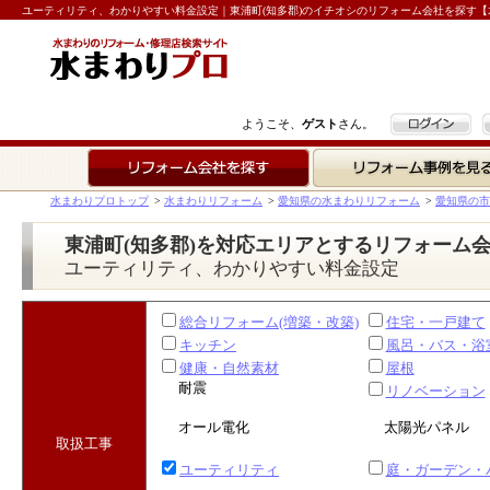
ユーティリティ、わかりやすい料金設定｜東浦町(知多郡)のイチオシのリフォーム会社を探す【
ログイン
ようこそ、
ゲスト
さん。
リフォーム会社を探す
リフォーム事例を見る
水まわりプロトップ
>
水まわりリフォーム
>
愛知県の水まわりリフォーム
>
愛知県の市
東浦町(知多郡)を対応エリアとするリフォーム
ユーティリティ、わかりやすい料金設定
総合リフォーム(増築・改築)
住宅・一戸建て
キッチン
風呂・バス・浴
健康・自然素材
屋根
耐震
リノベーション
オール電化
太陽光パネル
取扱工事
ユーティリティ
庭・ガーデン・