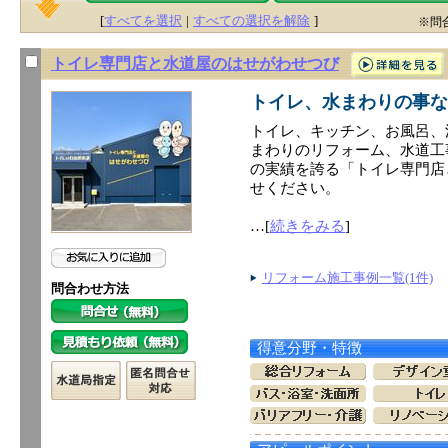
[
すべてを選択
|
すべての選択を解除
]
※問
トイレ専門店と水道屋のはせがわせつび
トイレ、水まわりの事な
トイレ、キッチン、お風呂、
まわりのリフォーム、水道工
の実績を誇る「トイレ専門店
せください。
…[
続きをみる
]
リフォーム施工事例一覧(1件)
問合わせ方法
得意分野・特徴