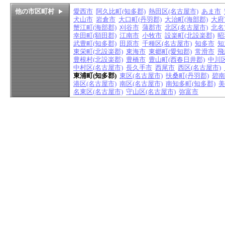
他の市区町村
愛西市
阿久比町(知多郡)
熱田区(名古屋市)
あま市
犬山市
岩倉市
大口町(丹羽郡)
大治町(海部郡)
大府
蟹江町(海部郡)
刈谷市
蒲郡市
北区(名古屋市)
北名
幸田町(額田郡)
江南市
小牧市
設楽町(北設楽郡)
昭
武豊町(知多郡)
田原市
千種区(名古屋市)
知多市
知
東栄町(北設楽郡)
東海市
東郷町(愛知郡)
常滑市
飛
豊根村(北設楽郡)
豊橋市
豊山町(西春日井郡)
中川区
中村区(名古屋市)
長久手市
西尾市
西区(名古屋市)
東浦町(知多郡)
東区(名古屋市)
扶桑町(丹羽郡)
碧南
港区(名古屋市)
南区(名古屋市)
南知多町(知多郡)
美
名東区(名古屋市)
守山区(名古屋市)
弥富市