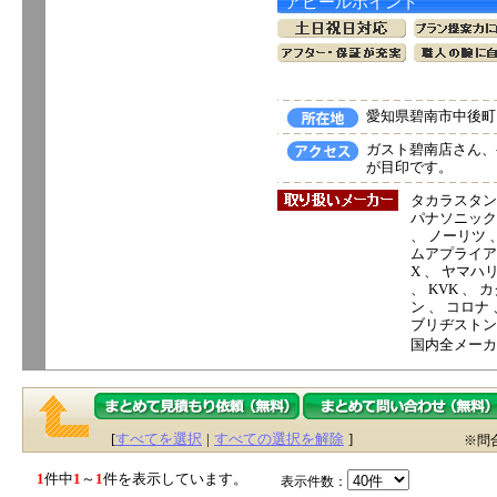
アピールポイント
愛知県碧南市中後町1
ガスト碧南店さん、
が目印です。
タカラスタン
パナソニック電
、 ノーリツ 
ムアプライアン
X 、 ヤマハ
、 KVK 、
ン 、 コロナ
ブリヂストン
国内全メーカ
[
すべてを選択
|
すべての選択を解除
]
※問
1
件中
1
～
1
件を表示しています。
表示件数：