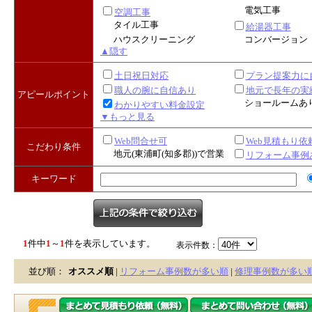
電気工事
空調工事
タイル工事
給湯器工事
ハウスクリーニング
コンバージョン
▲隠す
土日祝日対応
プラン提案力に
職人の腕に自信あり
地元で長年の実
アピールポイント
ショールームあ
わかりやすい料金設定
▼もっと見る
Web問合せ可
Web見積もり依
こだわり条件
地元(東浦町(知多郡))で営業
リフォーム事例
キーワード
1
件中
1
～
1
件を表示しています。
表示件数：
並び順：
オススメ順
|
リフォーム事例数が多い順
|
修理事例数が多い