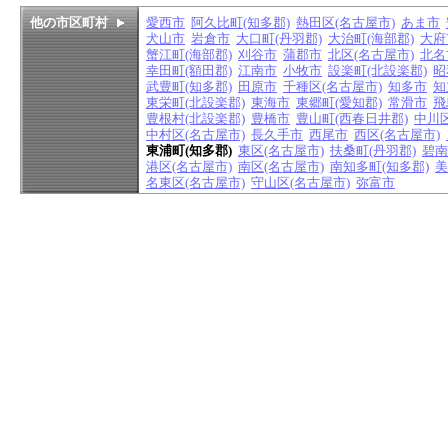
他の市区町村
愛西市
阿久比町(知多郡)
熱田区(名古屋市)
あま市
犬山市
岩倉市
大口町(丹羽郡)
大治町(海部郡)
大府
蟹江町(海部郡)
刈谷市
蒲郡市
北区(名古屋市)
北名
幸田町(額田郡)
江南市
小牧市
設楽町(北設楽郡)
昭
武豊町(知多郡)
田原市
千種区(名古屋市)
知多市
知
東栄町(北設楽郡)
東海市
東郷町(愛知郡)
常滑市
飛
豊根村(北設楽郡)
豊橋市
豊山町(西春日井郡)
中川区
中村区(名古屋市)
長久手市
西尾市
西区(名古屋市)
東浦町(知多郡)
東区(名古屋市)
扶桑町(丹羽郡)
碧南
港区(名古屋市)
南区(名古屋市)
南知多町(知多郡)
美
名東区(名古屋市)
守山区(名古屋市)
弥富市