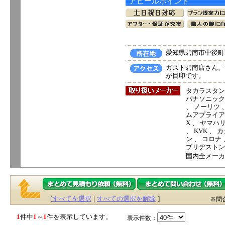
アピールポイント
愛知県碧南市中後町1
ガスト碧南店さん、
が目印です。
タカラスタン
パナソニック電
、 ノーリツ 
ムアプライアン
X 、 ヤマハ
、 KVK 、
ン 、 コロナ
ブリヂストン
国内全メーカ
[
すべてを選択
|
すべての選択を解除
]
※問
1
件中
1
～
1
件を表示しています。
表示件数：