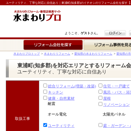
ユーティリティ、丁寧な対応に自信あり｜東浦町(知多郡)のイチオシのリフォーム会社を探す【
ログイン
ようこそ、
ゲスト
さん。
リフォーム会社を探す
リフォーム事例を見る
水まわりプロトップ
>
水まわりリフォーム
>
愛知県の水まわりリフォーム
>
愛知県の市
東浦町(知多郡)を対応エリアとするリフォーム
ユーティリティ、丁寧な対応に自信あり
総合リフォーム(増築・改築)
住宅・一戸建て
キッチン
風呂・バス・浴
健康・自然素材
屋根
耐震
リノベーション
オール電化
太陽光パネル
取扱工事
ユーティリティ
庭・ガーデン・