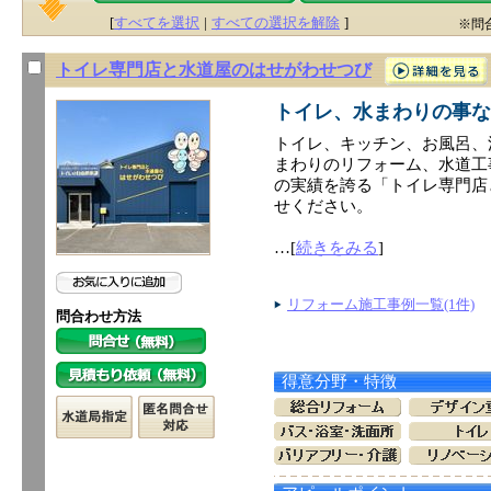
[
すべてを選択
|
すべての選択を解除
]
※問
トイレ専門店と水道屋のはせがわせつび
トイレ、水まわりの事な
トイレ、キッチン、お風呂、
まわりのリフォーム、水道工
の実績を誇る「トイレ専門店
せください。
…[
続きをみる
]
リフォーム施工事例一覧(1件)
問合わせ方法
得意分野・特徴