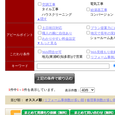
電気工事
空調工事
タイル工事
給湯器工事
ハウスクリーニング
コンバージョン
▲隠す
土日祝日対応
プラン提案力に
職人の腕に自信あり
地元で長年の実
アピールポイント
ショールームあ
わかりやすい料金設定
▼もっと見る
Web問合せ可
Web見積もり依
こだわり条件
地元(東浦町(知多郡))で営業
リフォーム事例
キーワード
1
件中
1
～
1
件を表示しています。
表示件数：
並び順：
オススメ順
|
リフォーム事例数が多い順
|
修理事例数が多い