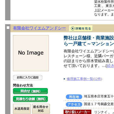
栄水栓製作所 
工業 、 東京
上記メーカー
なります。ま
有限会社ワイエムアンドシー
弊社は店舗様・商業施設
ら一戸建て～マンション
有限会社ワイエムアンドシー
レスチェーン様、近隣バーガ
の詰まりから排水管組み直し
せて頂いております。…[
続
修理施工事例一覧(12件)
問合わせ方法
埼玉県本庄市東五十子
国道１７号鵜森交差
リンナイ 、 ノ