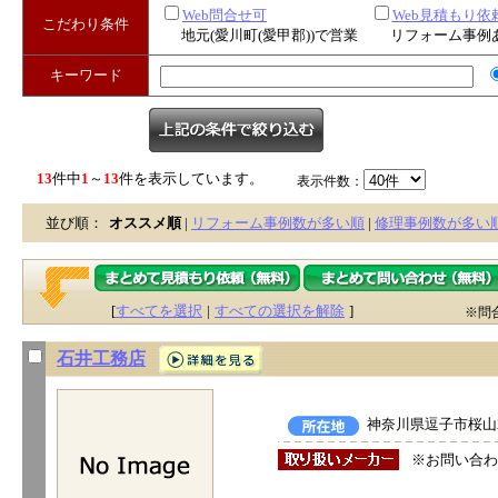
Web問合せ可
Web見積もり依
こだわり条件
地元(愛川町(愛甲郡))で営業
リフォーム事例
キーワード
13
件中
1
～
13
件を表示しています。
表示件数：
並び順：
オススメ順
|
リフォーム事例数が多い順
|
修理事例数が多い
[
すべてを選択
|
すべての選択を解除
]
※問
石井工務店
神奈川県逗子市桜山2-
※お問い合わ