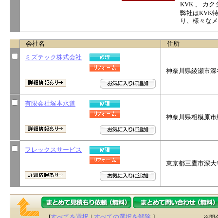
KVK 、 カ
弊社はKVK
り、様々なメ
会社名
住所
ミズテック株式会社
神奈川県綾瀬市深谷3
有限会社塚本水道
神奈川県相模原市緑
フレックスサービス
東京都三鷹市深大寺1
[
すべてを選択
|
すべての選択を解除
]
※問