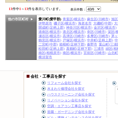
13
件中
1
～
13
件を表示しています。
表示件数：
他の市区町村
愛川町(愛甲郡)
青葉区(横浜市)
麻生区(川崎市)
旭区
伊勢原市
磯子区(横浜市)
海老名市
大磯町(中郡)
大
開成町(足柄上郡)
神奈川区(横浜市)
金沢区(横浜市)
港南区(横浜市)
港北区(横浜市)
幸区(川崎市)
栄区(
瀬谷区(横浜市)
高津区(川崎市)
多摩区(川崎市)
茅ヶ
鶴見区(横浜市)
戸塚区(横浜市)
中井町(足柄上郡)
中
二宮町(中郡)
箱根町(足柄下郡)
秦野市
葉山町(三浦
松田町(足柄上郡)
真鶴町(足柄下郡)
三浦市
緑区(相
南区(相模原市)
南区(横浜市)
宮前区(川崎市)
山北町
横須賀市
会社・工事店を探す
リフォーム会社を探す
水まわり修理会社を探す
ハウスクリーニング会社を探す
リノベーション会社を探す
空調・エアコン工事店を探す
造園・ガーデニング会社を探す
ビル・建物メンテナンス会社を探す