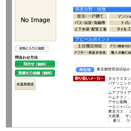
得意分野・特徴
アピールポイント
問合わせ方法
東京都世田谷区砧4-1
タカラスタン
パナソニック電
、 ノーリツ 
ムアプライアンス
ームテクノ 
アサヒ衛陶 、
ーエジャパン 
東京ガス 、 
大産業 、 サ
、 東リ 、 