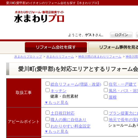
愛川町(愛甲郡)のイチオシのリフォーム会社を探す【水まわりプロ】
ログイン
ようこそ、
ゲスト
さん。
リフォーム会社を探す
リフォーム事例を見る
水まわりプロトップ
>
水まわりリフォーム
>
神奈川県の水まわりリフォーム
>
神奈川県
愛川町(愛甲郡)を対応エリアとするリフォーム
総合リフォーム(増築・改築)
住宅・一戸建て
キッチン
風呂・バス・浴
取扱工事
健康・自然素材
屋根
▼もっと見る
土日祝日対応
プラン提案力に
職人の腕に自信あり
地元で長年の実
アピールポイント
ショールームあ
わかりやすい料金設定
▼もっと見る