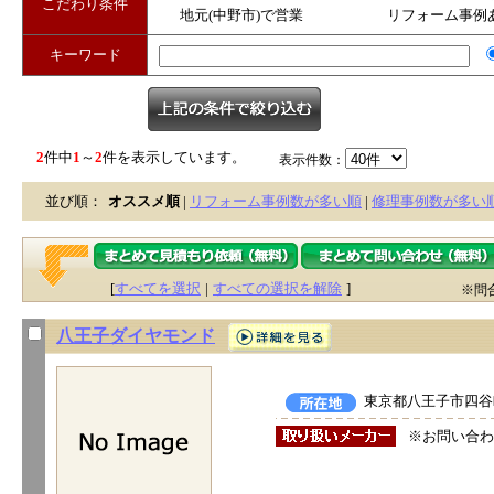
こだわり条件
地元(中野市)で営業
リフォーム事例
キーワード
2
件中
1
～
2
件を表示しています。
表示件数：
並び順：
オススメ順
|
リフォーム事例数が多い順
|
修理事例数が多い
[
すべてを選択
|
すべての選択を解除
]
※問
八王子ダイヤモンド
東京都八王子市四谷町
※お問い合わ