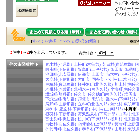
※お問い合わ
どのメーカー
合わせくださ
[
すべてを選択
|
すべての選択を解除
]
※問
2
件中
1
～
2
件を表示しています。
表示件数：
他の市区町村
青木村(小県郡)
上松町(木曽郡)
朝日村(東筑摩郡)
阿
阿南町(下伊那郡)
飯島町(上伊那郡)
飯田市
飯綱町(
池田町(北安曇郡)
伊那市
上田市
売木村(下伊那郡)
大鹿村(下伊那郡)
大町市
岡谷市
小川村(上水内郡)
麻績村(東筑摩郡)
軽井沢町(北佐久郡)
川上村(南佐久
木祖村(木曽郡)
北相木村(南佐久郡)
小海町(南佐久郡
坂城町(埴科郡)
佐久市
佐久穂町(南佐久郡)
塩尻市
下諏訪町(諏訪郡)
須坂市
諏訪市
喬木村(下伊那郡)
辰野町(上伊那郡)
立科町(北佐久郡)
筑北村(東筑摩郡
東御市
豊丘村(下伊那郡)
中川村(上伊那郡)
中野市
根羽村(下伊那郡)
野沢温泉村(下高井郡)
白馬村(北安
富士見町(諏訪郡)
松川町(下伊那郡)
松川村(北安曇郡
南牧村(南佐久郡)
南箕輪村(上伊那郡)
箕輪町(上伊那
御代田町(北佐久郡)
泰阜村(下伊那郡)
山形村(東筑摩