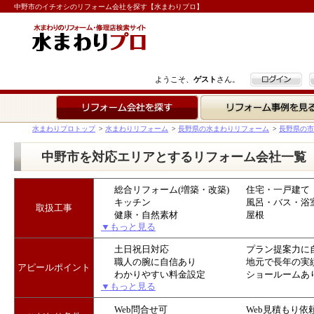
中野市のイチオシのリフォーム会社を探す【水まわりプロ】
ログイン
ようこそ、
ゲスト
さん。
リフォーム会社を探す
リフォーム事例を見る
水まわりプロトップ
>
水まわりリフォーム
>
長野県の水まわりリフォーム
>
長野県の市
中野市を対応エリアとするリフォーム会社一覧
総合リフォーム(増築・改築)
住宅・一戸建て
キッチン
風呂・バス・浴
取扱工事
健康・自然素材
屋根
▼もっと見る
土日祝日対応
プラン提案力に
職人の腕に自信あり
地元で長年の実
アピールポイント
わかりやすい料金設定
ショールームあ
▼もっと見る
Web問合せ可
Web見積もり依