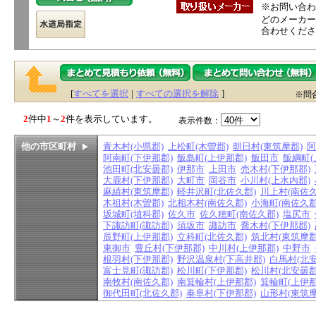
※お問い合わ
どのメーカー
合わせくださ
[
すべてを選択
|
すべての選択を解除
]
※問
2
件中
1
～
2
件を表示しています。
表示件数：
他の市区町村
青木村(小県郡)
上松町(木曽郡)
朝日村(東筑摩郡)
阿
阿南町(下伊那郡)
飯島町(上伊那郡)
飯田市
飯綱町(
池田町(北安曇郡)
伊那市
上田市
売木村(下伊那郡)
大鹿村(下伊那郡)
大町市
岡谷市
小川村(上水内郡)
麻績村(東筑摩郡)
軽井沢町(北佐久郡)
川上村(南佐久
木祖村(木曽郡)
北相木村(南佐久郡)
小海町(南佐久郡
坂城町(埴科郡)
佐久市
佐久穂町(南佐久郡)
塩尻市
下諏訪町(諏訪郡)
須坂市
諏訪市
喬木村(下伊那郡)
辰野町(上伊那郡)
立科町(北佐久郡)
筑北村(東筑摩郡
東御市
豊丘村(下伊那郡)
中川村(上伊那郡)
中野市
根羽村(下伊那郡)
野沢温泉村(下高井郡)
白馬村(北安
富士見町(諏訪郡)
松川町(下伊那郡)
松川村(北安曇郡
南牧村(南佐久郡)
南箕輪村(上伊那郡)
箕輪町(上伊那
御代田町(北佐久郡)
泰阜村(下伊那郡)
山形村(東筑摩