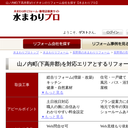
山ノ内町(下高井郡)のイチオシのリフォーム会社を探す【水まわりプロ】
ログイン
ようこそ、
ゲスト
さん。
リフォーム会社を探す
リフォーム事例を見る
水まわりプロトップ
>
水まわりリフォーム
>
長野県の水まわりリフォーム
>
長野県の市
山ノ内町(下高井郡)を対応エリアとするリフォ
総合リフォーム(増築・改築)
住宅・一戸建て
キッチン
風呂・バス・浴
取扱工事
健康・自然素材
屋根
▼もっと見る
土日祝日対応
プラン提案力に
職人の腕に自信あり
地元で長年の実
アピールポイント
わかりやすい料金設定
ショールームあ
▼もっと見る
Web問合せ可
Web見積もり依