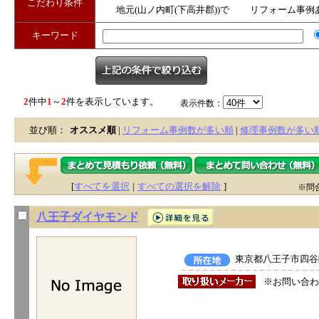
こだわり条件
地元(山ノ内町(下高井郡))で
リフォーム事例
営業
キーワード
2
件中
1
～
2
件を表示しています。
表示件数：
並び順：
オススメ順
|
リフォーム事例数が多い順
|
修理事例数が多い
[
すべてを選択
|
すべての選択を解除
]
※問
八王子ダイヤモンド
東京都八王子市四谷町
※お問い合わ