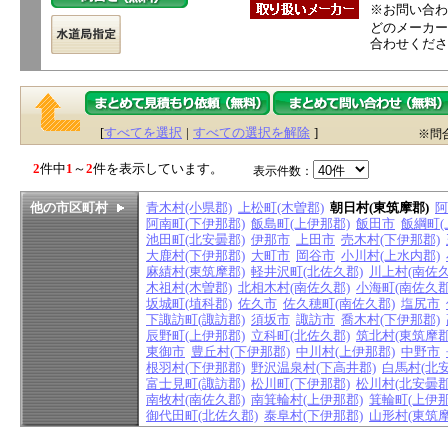
※お問い合わ
どのメーカー
合わせくださ
[
すべてを選択
|
すべての選択を解除
]
※問
2
件中
1
～
2
件を表示しています。
表示件数：
他の市区町村
青木村(小県郡)
上松町(木曽郡)
朝日村(東筑摩郡)
阿
阿南町(下伊那郡)
飯島町(上伊那郡)
飯田市
飯綱町(
池田町(北安曇郡)
伊那市
上田市
売木村(下伊那郡)
大鹿村(下伊那郡)
大町市
岡谷市
小川村(上水内郡)
麻績村(東筑摩郡)
軽井沢町(北佐久郡)
川上村(南佐久
木祖村(木曽郡)
北相木村(南佐久郡)
小海町(南佐久郡
坂城町(埴科郡)
佐久市
佐久穂町(南佐久郡)
塩尻市
下諏訪町(諏訪郡)
須坂市
諏訪市
喬木村(下伊那郡)
辰野町(上伊那郡)
立科町(北佐久郡)
筑北村(東筑摩郡
東御市
豊丘村(下伊那郡)
中川村(上伊那郡)
中野市
根羽村(下伊那郡)
野沢温泉村(下高井郡)
白馬村(北安
富士見町(諏訪郡)
松川町(下伊那郡)
松川村(北安曇郡
南牧村(南佐久郡)
南箕輪村(上伊那郡)
箕輪町(上伊那
御代田町(北佐久郡)
泰阜村(下伊那郡)
山形村(東筑摩