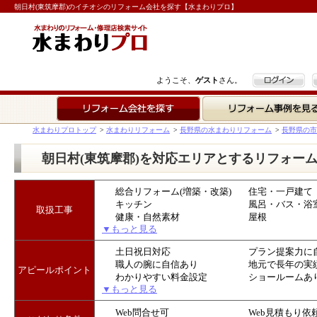
朝日村(東筑摩郡)のイチオシのリフォーム会社を探す【水まわりプロ】
ログイン
ようこそ、
ゲスト
さん。
リフォーム会社を探す
リフォーム事例を見る
水まわりプロトップ
>
水まわりリフォーム
>
長野県の水まわりリフォーム
>
長野県の市
朝日村(東筑摩郡)を対応エリアとするリフォー
総合リフォーム(増築・改築)
住宅・一戸建て
キッチン
風呂・バス・浴
取扱工事
健康・自然素材
屋根
▼もっと見る
土日祝日対応
プラン提案力に
職人の腕に自信あり
地元で長年の実
アピールポイント
わかりやすい料金設定
ショールームあ
▼もっと見る
Web問合せ可
Web見積もり依