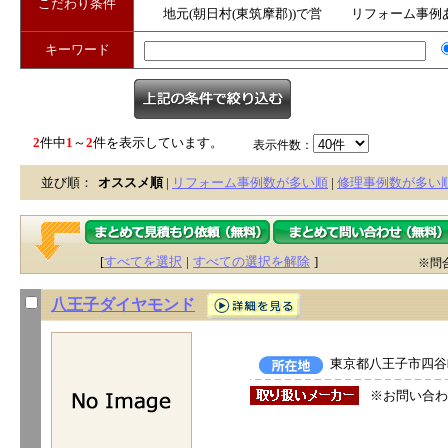
こだわり条件
地元(朝日村(東筑摩郡))で営
リフォーム事例
業
キーワード
2
件中
1
～
2
件を表示しています。
表示件数：
並び順：
オススメ順
|
リフォーム事例数が多い順
|
修理事例数が多い
[
すべてを選択
|
すべての選択を解除
]
※問
八王子ダイヤモンド
東京都八王子市四谷町
※お問い合わ