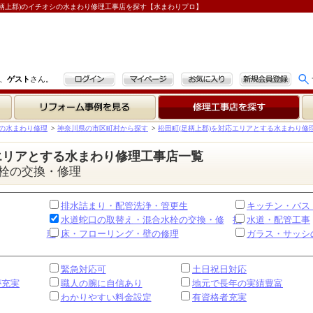
柄上郡)のイチオシの水まわり修理工事店を探す【水まわりプロ】
ログイン
マイページ
お気に入り
新規会員登録
、
ゲスト
さん。
リフォーム事例を見る
修理工事店を探す
の水まわり修理
>
神奈川県の市区町村から探す
>
松田町(足柄上郡)を対応エリアとする水まわり修
エリアとする水まわり修理工事店一覧
栓の交換・修理
排水詰まり・配管洗浄・管更生
キッチン・バス
水道蛇口の取替え・混合水栓の交換・修
換
水道・配管工事
理
床・フローリング・壁の修理
ガラス・サッシ
緊急対応可
土日祝日対応
が充実
職人の腕に自信あり
地元で長年の実績豊富
わかりやすい料金設定
有資格者充実