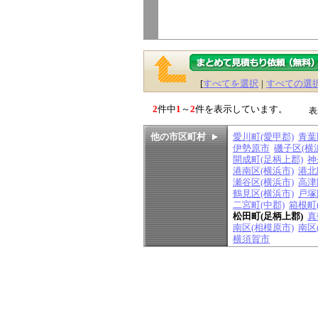
[
すべてを選択
|
すべての選
2
件中
1
～
2
件を表示しています。
表
他の市区町村
愛川町(愛甲郡)
青葉
伊勢原市
磯子区(横
開成町(足柄上郡)
神
港南区(横浜市)
港北
瀬谷区(横浜市)
高津
鶴見区(横浜市)
戸塚
二宮町(中郡)
箱根町
松田町(足柄上郡)
真
南区(相模原市)
南区
横須賀市