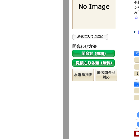
有
ン
み
る
問合わせ方法