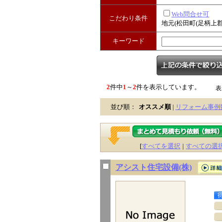
Web問合せ可
こだわり条件
地元(松田町(足柄上郡
キーワード
2
件中
1
～
2
件を表示しています。
表
並び順：
オススメ順
|
リフォーム事例
[
すべてを選択
|
すべての選
アシスト住宅設備(株)