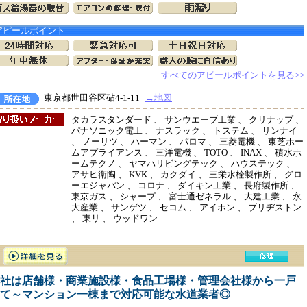
アピールポイント
すべてのアピールポイントを見る>>
東京都世田谷区砧4-1-11
→地図
タカラスタンダード 、 サンウエーブ工業 、 クリナップ 、
パナソニック電工 、 ナスラック 、 トステム 、 リンナイ
、 ノーリツ 、 ハーマン 、 パロマ 、 三菱電機 、 東芝ホー
ムアプライアンス 、 三洋電機 、 TOTO 、 INAX 、 積水ホ
ームテクノ 、 ヤマハリビングテック 、 ハウステック 、
アサヒ衛陶 、 KVK 、 カクダイ 、 三栄水栓製作所 、 グロ
ーエジャパン 、 コロナ 、 ダイキン工業 、 長府製作所 、
東京ガス 、 シャープ 、 富士通ゼネラル 、 大建工業 、 永
大産業 、 サンゲツ 、 セコム 、 アイホン 、 ブリヂストン
、 東リ 、 ウッドワン
社は店舗様・商業施設様・食品工場様・管理会社様から一戸
て～マンション一棟まで対応可能な水道業者◎