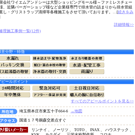
限会社ワイエムアンドシーは大型ショッピングモール様～ファミレスチェー
様、近隣バーガーショップ様など企業様専門で排水管の詰まりから排水管組
直し・グリストラップ清掃等各種施工をさせて頂いております。…[
続きをみ
]
詳細情報>>
修理施工事例一覧(12件)
得意分野・特徴
アピールポイント
すべてのアピールポイントを見る>>
埼玉県本庄市東五十子664-6
→地図
国道１７号鵜森交差点すぐ
リンナイ 、 ノーリツ 、 TOTO 、 INAX 、 ハウステック 、
KVK 、 カクダイ 、 三栄水栓製作所 、 コロナ