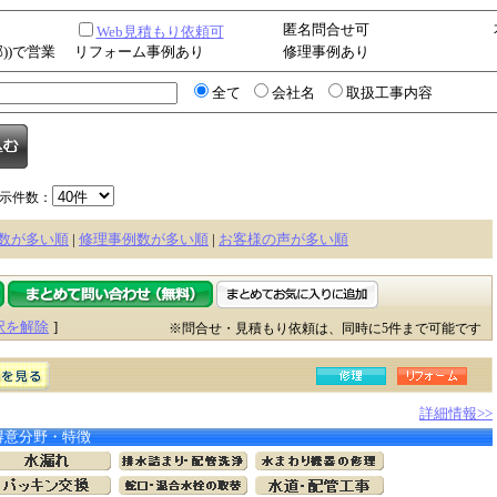
匿名問合せ可
Web見積もり依頼可
))で営業
リフォーム事例あり
修理事例あり
全て
会社名
取扱工事内容
示件数：
数が多い順
|
修理事例数が多い順
|
お客様の声が多い順
択を解除
]
※問合せ・見積もり依頼は、同時に5件まで可能です
詳細情報>>
得意分野・特徴