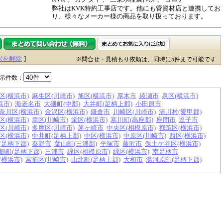
弊社はKVK特約工事店です。他にも管資材店と連携してお
り、様々なメーカー様の商品を取り扱っております。
択を解除
]
※問合せ・見積もり依頼は、同時に5件まで可能です
示件数：
区(横浜市)
麻生区(川崎市)
旭区(横浜市)
厚木市
綾瀬市
泉区(横浜市)
浜市)
海老名市
大磯町(中郡)
大井町(足柄上郡)
小田原市
奈川区(横浜市)
金沢区(横浜市)
鎌倉市
川崎区(川崎市)
清川村(愛甲郡)
区(横浜市)
幸区(川崎市)
栄区(横浜市)
寒川町(高座郡)
座間市
逗子市
区(川崎市)
多摩区(川崎市)
茅ヶ崎市
中央区(相模原市)
都筑区(横浜市)
区(横浜市)
中井町(足柄上郡)
中区(横浜市)
中原区(川崎市)
西区(横浜市)
(足柄下郡)
秦野市
葉山町(三浦郡)
平塚市
藤沢市
保土ケ谷区(横浜市)
鶴町(足柄下郡)
三浦市
緑区(相模原市)
緑区(横浜市)
南足柄市
(横浜市)
宮前区(川崎市)
山北町(足柄上郡)
大和市
湯河原町(足柄下郡)