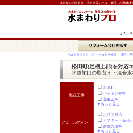
水道蛇口の取替え・混合水栓の交換・修理｜松田町(足
ようこそ
リフォーム会社を探す
水まわりプロトップ
>
水まわり修理
>
神奈川県
松田町(足柄上郡)を対応
水道蛇口の取替え・混合水
水漏れ
パッキン交換
取扱工事
電気工事
▼もっと見る
24時間対応
アフター・保証
アピールポイント
納得の価格
▼もっと見る