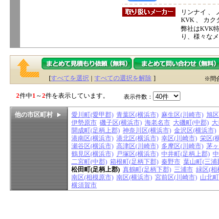
リンナイ 、 ノ
KVK 、 カ
弊社はKVK
り、様々なメ
[
すべてを選択
|
すべての選択を解除
]
※問
2
件中
1
～
2
件を表示しています。
表示件数：
他の市区町村
愛川町(愛甲郡)
青葉区(横浜市)
麻生区(川崎市)
旭区
伊勢原市
磯子区(横浜市)
海老名市
大磯町(中郡)
大
開成町(足柄上郡)
神奈川区(横浜市)
金沢区(横浜市)
港南区(横浜市)
港北区(横浜市)
幸区(川崎市)
栄区(
瀬谷区(横浜市)
高津区(川崎市)
多摩区(川崎市)
茅ヶ
鶴見区(横浜市)
戸塚区(横浜市)
中井町(足柄上郡)
中
二宮町(中郡)
箱根町(足柄下郡)
秦野市
葉山町(三浦
松田町(足柄上郡)
真鶴町(足柄下郡)
三浦市
緑区(相
南区(相模原市)
南区(横浜市)
宮前区(川崎市)
山北町
横須賀市