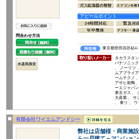
アピールポイント
問合わせ方法
東京都世田谷区砧4-1
タカラスタン
パナソニック電
、 ノーリツ 
ムアプライアンス
ームテクノ 
アサヒ衛陶 、
ーエジャパン 
東京ガス 、 
大産業 、 サ
、 東リ 、 
有限会社ワイエムアンドシー
弊社は店舗様・商業施設
ら一戸建て～マンション