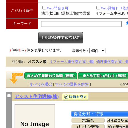
Web問合せ可
Web見積もり依
こだわり条件
地元(松田町(足柄上郡))で営業
リフォーム事例あ
キーワード
2
件中
1
～
2
件を表示しています。
表示件数：
並び順：
オススメ順
|
リフォーム事例数が多い順
|
修理事例数が多い
[
すべてを選択
|
すべての選択を解除
]
※問
アシスト住宅設備(株)
得意分野・特徴