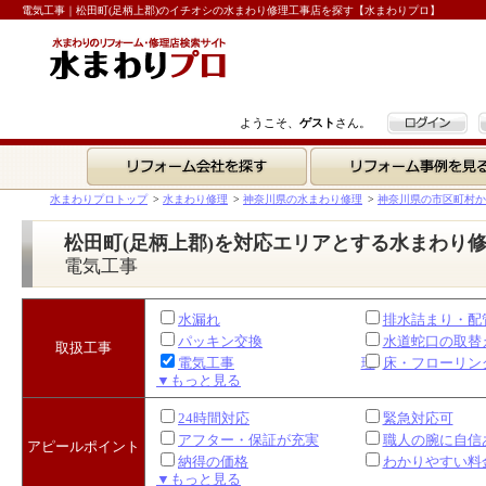
電気工事｜松田町(足柄上郡)のイチオシの水まわり修理工事店を探す【水まわりプロ】
ログイン
ようこそ、
ゲスト
さん。
リフォーム会社を探す
リフォーム事例を見る
水まわりプロトップ
>
水まわり修理
>
神奈川県の水まわり修理
>
神奈川県の市区町村か
松田町(足柄上郡)を対応エリアとする水まわり
電気工事
水漏れ
排水詰まり・配
パッキン交換
水道蛇口の取替
取扱工事
電気工事
理
床・フローリン
▼もっと見る
24時間対応
緊急対応可
アフター・保証が充実
職人の腕に自信
アピールポイント
納得の価格
わかりやすい料
▼もっと見る