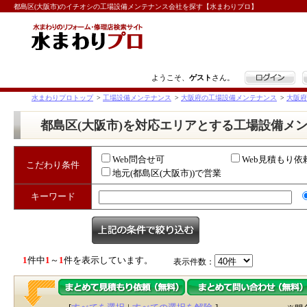
都島区(大阪市)のイチオシの工場設備メンテナンス会社を探す【水まわりプロ】
ログイン
ようこそ、
ゲスト
さん。
水まわりプロトップ
>
工場設備メンテナンス
>
大阪府の工場設備メンテナンス
>
大阪府
都島区(大阪市)を対応エリアとする工場設備メ
Web問合せ可
Web見積もり依
こだわり条件
地元(都島区(大阪市))で営業
キーワード
1
件中
1
～
1
件を表示しています。
表示件数：