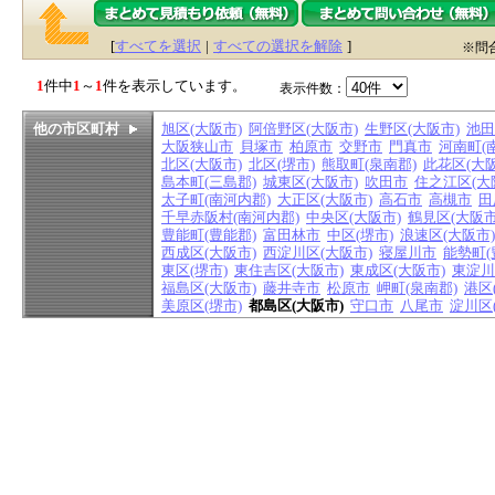
[
すべてを選択
|
すべての選択を解除
]
※問
1
件中
1
～
1
件を表示しています。
表示件数：
他の市区町村
旭区(大阪市)
阿倍野区(大阪市)
生野区(大阪市)
池田
大阪狭山市
貝塚市
柏原市
交野市
門真市
河南町(
北区(大阪市)
北区(堺市)
熊取町(泉南郡)
此花区(大阪
島本町(三島郡)
城東区(大阪市)
吹田市
住之江区(大
太子町(南河内郡)
大正区(大阪市)
高石市
高槻市
田
千早赤阪村(南河内郡)
中央区(大阪市)
鶴見区(大阪市
豊能町(豊能郡)
富田林市
中区(堺市)
浪速区(大阪市)
西成区(大阪市)
西淀川区(大阪市)
寝屋川市
能勢町(
東区(堺市)
東住吉区(大阪市)
東成区(大阪市)
東淀川
福島区(大阪市)
藤井寺市
松原市
岬町(泉南郡)
港区
美原区(堺市)
都島区(大阪市)
守口市
八尾市
淀川区