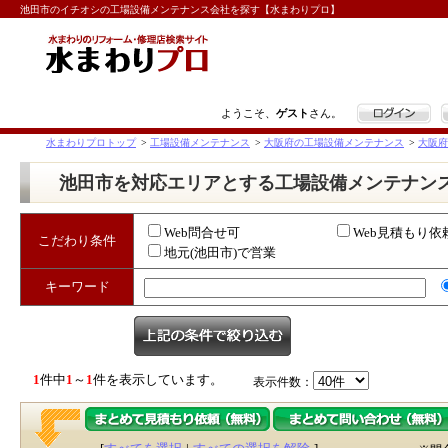
池田市のイチオシの工場設備メンテナンス会社を探す【水まわりプロ】
ログイン
ようこそ、
ゲスト
さん。
水まわりプロトップ
>
工場設備メンテナンス
>
大阪府の工場設備メンテナンス
>
大阪府
池田市を対応エリアとする工場設備メンテナン
Web問合せ可
Web見積もり依
こだわり条件
地元(池田市)で営業
キーワード
1
件中
1
～
1
件を表示しています。
表示件数：