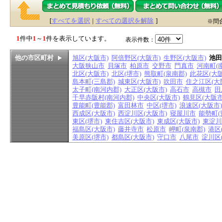
[
すべてを選択
|
すべての選択を解除
]
※問
1
件中
1
～
1
件を表示しています。
表示件数：
他の市区町村
旭区(大阪市)
阿倍野区(大阪市)
生野区(大阪市)
池田
大阪狭山市
貝塚市
柏原市
交野市
門真市
河南町(
北区(大阪市)
北区(堺市)
熊取町(泉南郡)
此花区(大阪
島本町(三島郡)
城東区(大阪市)
吹田市
住之江区(大
太子町(南河内郡)
大正区(大阪市)
高石市
高槻市
田
千早赤阪村(南河内郡)
中央区(大阪市)
鶴見区(大阪市
豊能町(豊能郡)
富田林市
中区(堺市)
浪速区(大阪市)
西成区(大阪市)
西淀川区(大阪市)
寝屋川市
能勢町(
東区(堺市)
東住吉区(大阪市)
東成区(大阪市)
東淀川
福島区(大阪市)
藤井寺市
松原市
岬町(泉南郡)
港区
美原区(堺市)
都島区(大阪市)
守口市
八尾市
淀川区