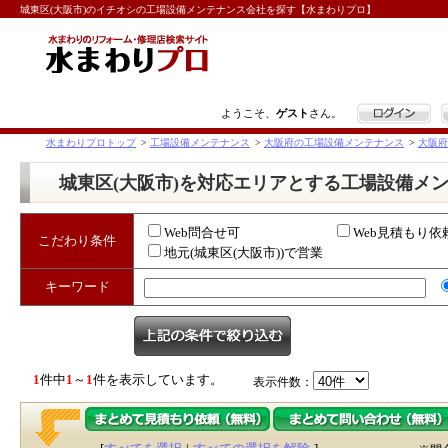
城東区(大阪市)のイチオシの工場設備メンテナンス会社を探す【水まわりプロ】
ログイン
ようこそ、
ゲスト
さん。
水まわりプロトップ
>
工場設備メンテナンス
>
大阪府の工場設備メンテナンス
>
大阪府
城東区(大阪市)を対応エリアとする工場設備メ
Web問合せ可
Web見積もり依
こだわり条件
地元(城東区(大阪市))で営業
キーワード
1
件中
1
～
1
件を表示しています。
表示件数：