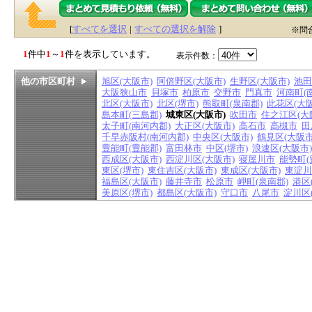
[
すべてを選択
|
すべての選択を解除
]
※問
1
件中
1
～
1
件を表示しています。
表示件数：
他の市区町村
旭区(大阪市)
阿倍野区(大阪市)
生野区(大阪市)
池田
大阪狭山市
貝塚市
柏原市
交野市
門真市
河南町(
北区(大阪市)
北区(堺市)
熊取町(泉南郡)
此花区(大阪
島本町(三島郡)
城東区(大阪市)
吹田市
住之江区(大
太子町(南河内郡)
大正区(大阪市)
高石市
高槻市
田
千早赤阪村(南河内郡)
中央区(大阪市)
鶴見区(大阪市
豊能町(豊能郡)
富田林市
中区(堺市)
浪速区(大阪市)
西成区(大阪市)
西淀川区(大阪市)
寝屋川市
能勢町(
東区(堺市)
東住吉区(大阪市)
東成区(大阪市)
東淀川
福島区(大阪市)
藤井寺市
松原市
岬町(泉南郡)
港区
美原区(堺市)
都島区(大阪市)
守口市
八尾市
淀川区