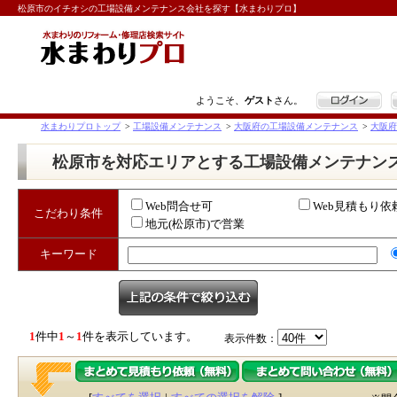
松原市のイチオシの工場設備メンテナンス会社を探す【水まわりプロ】
ログイン
ようこそ、
ゲスト
さん。
水まわりプロトップ
>
工場設備メンテナンス
>
大阪府の工場設備メンテナンス
>
大阪府
松原市を対応エリアとする工場設備メンテナン
Web問合せ可
Web見積もり依
こだわり条件
地元(松原市)で営業
キーワード
1
件中
1
～
1
件を表示しています。
表示件数：