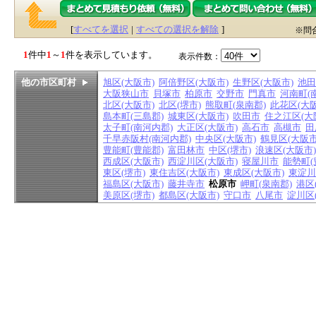
[
すべてを選択
|
すべての選択を解除
]
※問
1
件中
1
～
1
件を表示しています。
表示件数：
他の市区町村
旭区(大阪市)
阿倍野区(大阪市)
生野区(大阪市)
池田
大阪狭山市
貝塚市
柏原市
交野市
門真市
河南町(
北区(大阪市)
北区(堺市)
熊取町(泉南郡)
此花区(大阪
島本町(三島郡)
城東区(大阪市)
吹田市
住之江区(大
太子町(南河内郡)
大正区(大阪市)
高石市
高槻市
田
千早赤阪村(南河内郡)
中央区(大阪市)
鶴見区(大阪市
豊能町(豊能郡)
富田林市
中区(堺市)
浪速区(大阪市)
西成区(大阪市)
西淀川区(大阪市)
寝屋川市
能勢町(
東区(堺市)
東住吉区(大阪市)
東成区(大阪市)
東淀川
福島区(大阪市)
藤井寺市
松原市
岬町(泉南郡)
港区
美原区(堺市)
都島区(大阪市)
守口市
八尾市
淀川区