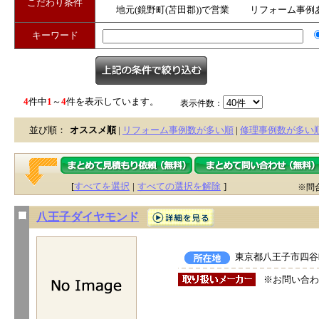
こだわり条件
地元(鏡野町(苫田郡))で営業
リフォーム事例
キーワード
4
件中
1
～
4
件を表示しています。
表示件数：
並び順：
オススメ順
|
リフォーム事例数が多い順
|
修理事例数が多い
[
すべてを選択
|
すべての選択を解除
]
※問
八王子ダイヤモンド
東京都八王子市四谷町
※お問い合わ