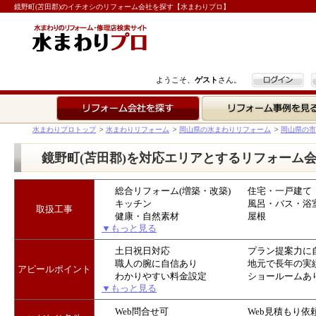
鏡野町(苫田郡)のイチオシのリフォーム会社を探す【水まわりプロ】
ログイン
ようこそ、
ゲスト
さん。
リフォーム会社を探す
リフォーム事例を見る
水まわりプロトップ
>
水まわりリフォーム
>
岡山県の水まわりリフォーム
>
岡山県の市
鏡野町(苫田郡)を対応エリアとするリフォーム
総合リフォーム(増築・改築)
住宅・一戸建て
キッチン
風呂・バス・浴
取扱工事
健康・自然素材
屋根
▼もっと見る
土日祝日対応
プラン提案力に
職人の腕に自信あり
地元で長年の実
アピールポイント
わかりやすい料金設定
ショールームあ
▼もっと見る
Web問合せ可
Web見積もり依