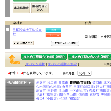
会社名
住所
田尾設備機工株式会
社
岡山県岡山市東区
[
すべてを選択
|
すべての選択を解除
]
※問
4
件中
1
～
4
件を表示しています。
表示件数：
他の市区町村
赤磐市
浅口市
井原市
鏡野町(苫田郡)
笠岡市
北区
久米南町(久米郡)
倉敷市
里庄町(浅口郡)
勝央町(勝
高梁市
玉野市
津山市
中区(岡山市)
奈義町(勝田郡)
早島町(都窪郡)
東区(岡山市)
備前市
真庭市
美咲町
矢掛町(小田郡)
和気町(和気郡)