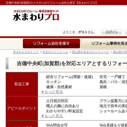
吉備中央町(加賀郡)のイチオシのリフォーム会社を探す【水まわりプロ】
ログイン
ようこそ、
ゲスト
さん。
リフォーム会社を探す
リフォーム事例を見る
水まわりプロトップ
>
水まわりリフォーム
>
岡山県の水まわりリフォーム
>
岡山県の市
吉備中央町(加賀郡)を対応エリアとするリフォ
総合リフォーム(増築・改築)
住宅・一戸建て
キッチン
風呂・バス・浴
取扱工事
健康・自然素材
屋根
▼もっと見る
土日祝日対応
プラン提案力に
職人の腕に自信あり
地元で長年の実
アピールポイント
わかりやすい料金設定
ショールームあ
▼もっと見る
Web問合せ可
Web見積もり依