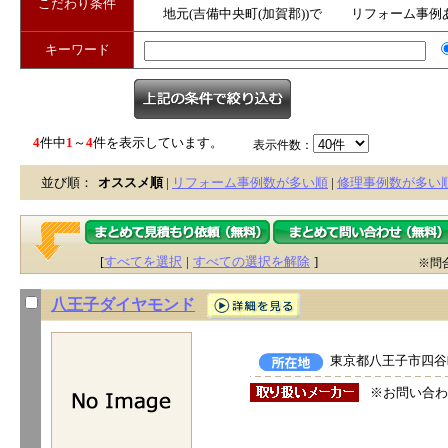
こだわり条件
地元(吉備中央町(加賀郡))で
リフォーム事例
営業
キーワード
4
件中
1
～
4
件を表示しています。
表示件数：
並び順：
オススメ順
|
リフォーム事例数が多い順
|
修理事例数が多い
[
すべてを選択
|
すべての選択を解除
]
※問
八王子ダイヤモンド
東京都八王子市四谷町
※お問い合わ