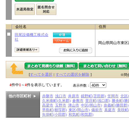
会社名
住所
田尾設備機工株式会
社
岡山県岡山市東区
[
すべてを選択
|
すべての選択を解除
]
※問
4
件中
1
～
4
件を表示しています。
表示件数：
他の市区町村
赤磐市
浅口市
井原市
鏡野町(苫田郡)
笠岡市
北区
久米南町(久米郡)
倉敷市
里庄町(浅口郡)
勝央町(勝
高梁市
玉野市
津山市
中区(岡山市)
奈義町(勝田郡)
早島町(都窪郡)
東区(岡山市)
備前市
真庭市
美咲町
矢掛町(小田郡)
和気町(和気郡)