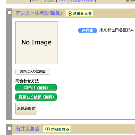
[
すべてを選択
|
すべての選択を解除
]
※問
アシスト住宅設備(株)
東京都世田谷区砧4-1
問合わせ方法
石井工務店