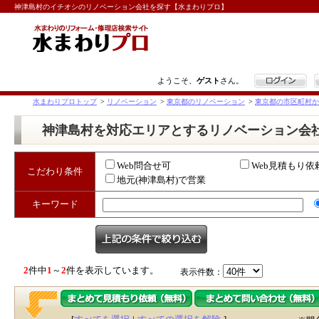
神津島村のイチオシのリノベーション会社を探す【水まわりプロ】
ログイン
ようこそ、
ゲスト
さん。
水まわりプロトップ
>
リノベーション
>
東京都のリノベーション
>
東京都の市区町村か
神津島村を対応エリアとするリノベーション会
Web問合せ可
Web見積もり依
こだわり条件
地元(神津島村)で営業
キーワード
2
件中
1
～
2
件を表示しています。
表示件数：