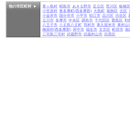
他の市区町村
青ヶ島村
昭島市
あきる野市
足立区
荒川区
板橋
小笠原村
奥多摩町(西多摩郡)
大島町
葛飾区
北区
小金井市
国分寺市
小平市
狛江市
品川区
渋谷区
立川市
多摩市
中央区
調布市
千代田区
豊島区
利
八王子市
八丈島八丈町
羽村市
東久留米市
東村山
檜原村(西多摩郡)
府中市
福生市
文京区
町田市
御
三宅島三宅村
武蔵野市
武蔵村山市
目黒区