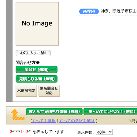
神奈川県逗子市桜山2-
問合わせ方法
[
すべてを選択
|
すべての選択を解除
]
※問
2
件中
1
～
2
件を表示しています。
表示件数：