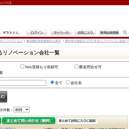
わりプロ】
ログイン
マイページ
お気に入り
新規会員登録
、
ゲスト
さん。
のリノベーション
>
東京都の市区町村から探す
>
府中市を対応エリアとするリノベーション会社一
るリノベーション会社一覧
Web見積もり依頼可
匿名問合せ可
業
全て
会社名
示件数：