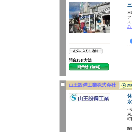
三
三
フ
ス
み
問合わせ方法
山王設備工業株式会社
休
水
<
東
町
蛇