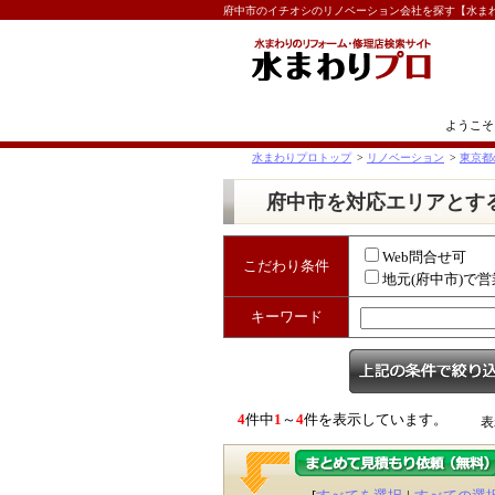
府中市のイチオシのリノベーション会社を探す【水ま
ようこそ
水まわりプロトップ
>
リノベーション
>
東京都
府中市を対応エリアとす
Web問合せ可
こだわり条件
地元(府中市)で営
キーワード
4
件中
1
～
4
件を表示しています。
表