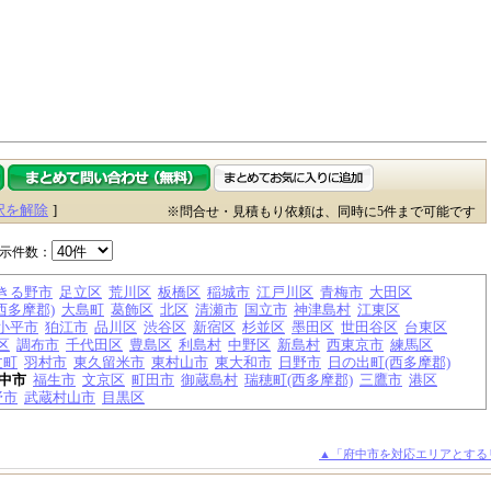
択を解除
]
※問合せ・見積もり依頼は、同時に5件まで可能です
示件数：
きる野市
足立区
荒川区
板橋区
稲城市
江戸川区
青梅市
大田区
西多摩郡)
大島町
葛飾区
北区
清瀬市
国立市
神津島村
江東区
小平市
狛江市
品川区
渋谷区
新宿区
杉並区
墨田区
世田谷区
台東区
区
調布市
千代田区
豊島区
利島村
中野区
新島村
西東京市
練馬区
丈町
羽村市
東久留米市
東村山市
東大和市
日野市
日の出町(西多摩郡)
中市
福生市
文京区
町田市
御蔵島村
瑞穂町(西多摩郡)
三鷹市
港区
野市
武蔵村山市
目黒区
▲「府中市を対応エリアとする