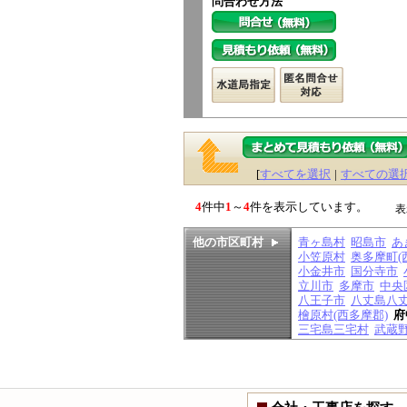
問合わせ方法
[
すべてを選択
|
すべての選
4
件中
1
～
4
件を表示しています。
表
他の市区町村
青ヶ島村
昭島市
あ
小笠原村
奥多摩町(
小金井市
国分寺市
立川市
多摩市
中央
八王子市
八丈島八
檜原村(西多摩郡)
府
三宅島三宅村
武蔵