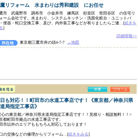
鷹リフォーム 水まわりは秀和建設 にお任せ
鷹市 武蔵野市 調布市 小金井市 練馬区 杉並区 世田谷区 の住宅リ
ォーム会社です。水まわり、システムキッチン・洗面化粧台・ユニットバ
・便器・蛇口交換工事、及び、内外装工事などが有りましたらご連…[
続きを
る
]
詳細情報>>
東京都三鷹市井の頭4-7-7
→地図
日も対応！！町田市の水道工事店です！《東京都／神奈川県
道局指定工事店》
安心の東京都／神奈川県水道局指定工事店です！！見積り・相談無料！！>
京都町田市拠点の水道工事店です。
田市以外のエリアももちろん対応しております！
口の交換などの修理からリフォーム…[
続きをみる
]