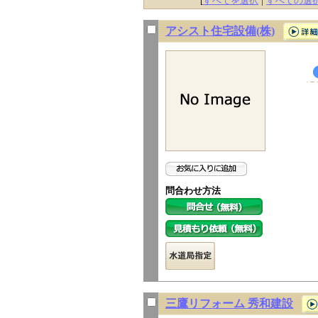
[
すべてを選択
|
すべての選
アシスト住宅設備(株)
問合わせ方法
三鷹リフォーム 秀和建設