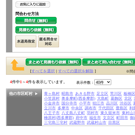
問合わせ方法
[
すべてを選択
|
すべての選択を解除
]
※問
4
件中
1
～
4
件を表示しています。
表示件数：
他の市区町村
青ヶ島村
昭島市
あきる野市
足立区
荒川区
板橋
小笠原村
奥多摩町(西多摩郡)
大島町
葛飾区
北区
小金井市
国分寺市
小平市
狛江市
品川区
渋谷区
立川市
多摩市
中央区
調布市
千代田区
豊島区
利
八王子市
八丈島八丈町
羽村市
東久留米市
東村山
檜原村(西多摩郡)
府中市
福生市
文京区
町田市
御
三宅島三宅村
武蔵野市
武蔵村山市
目黒区