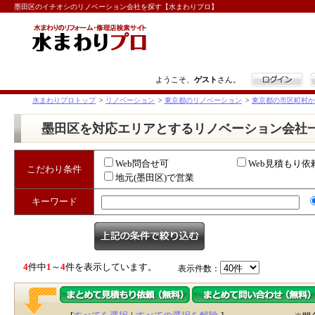
墨田区のイチオシのリノベーション会社を探す【水まわりプロ】
ログイン
ようこそ、
ゲスト
さん。
水まわりプロトップ
>
リノベーション
>
東京都のリノベーション
>
東京都の市区町村か
墨田区を対応エリアとするリノベーション会社
Web問合せ可
Web見積もり依
こだわり条件
地元(墨田区)で営業
キーワード
4
件中
1
～
4
件を表示しています。
表示件数：