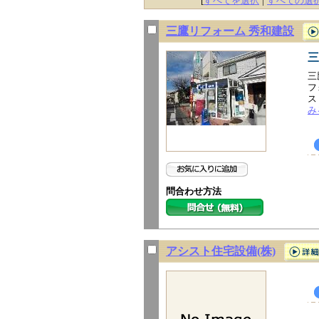
[
すべてを選択
|
すべての選
三鷹リフォーム 秀和建設
三
三
フ
ス
み
問合わせ方法
アシスト住宅設備(株)