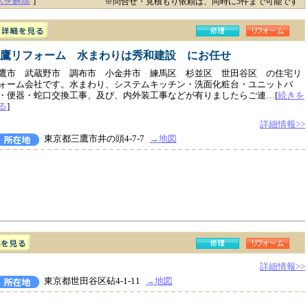
択を解除
]
※問合せ・見積もり依頼は、同時に5件まで可能です
鷹リフォーム 水まわりは秀和建設 にお任せ
鷹市 武蔵野市 調布市 小金井市 練馬区 杉並区 世田谷区 の住宅リ
ォーム会社です。水まわり、システムキッチン・洗面化粧台・ユニットバ
・便器・蛇口交換工事、及び、内外装工事などが有りましたらご連…[
続きを
る
]
詳細情報>>
東京都三鷹市井の頭4-7-7
→地図
詳細情報>>
東京都世田谷区砧4-1-11
→地図