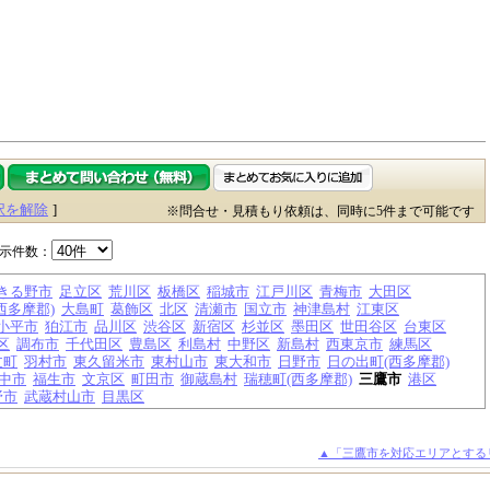
択を解除
]
※問合せ・見積もり依頼は、同時に5件まで可能です
示件数：
きる野市
足立区
荒川区
板橋区
稲城市
江戸川区
青梅市
大田区
西多摩郡)
大島町
葛飾区
北区
清瀬市
国立市
神津島村
江東区
小平市
狛江市
品川区
渋谷区
新宿区
杉並区
墨田区
世田谷区
台東区
区
調布市
千代田区
豊島区
利島村
中野区
新島村
西東京市
練馬区
丈町
羽村市
東久留米市
東村山市
東大和市
日野市
日の出町(西多摩郡)
中市
福生市
文京区
町田市
御蔵島村
瑞穂町(西多摩郡)
三鷹市
港区
野市
武蔵村山市
目黒区
▲「三鷹市を対応エリアとする