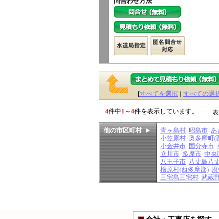
問合わせ方法
[
すべてを選択
|
すべての選
4
件中
1
～
4
件を表示しています。
表
他の市区町村
青ヶ島村
昭島市
あ
小笠原村
奥多摩町(
小金井市
国分寺市
立川市
多摩市
中央
八王子市
八丈島八
檜原村(西多摩郡)
府
三宅島三宅村
武蔵