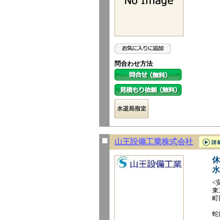
問合わせ方法
山王設備工業株式会社
休
水
<
東
町
蛇