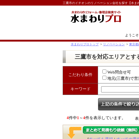
三鷹市のイチオシのリノベーション会社を探す【水ま
ようこそ
水まわりプロトップ
>
リノベーション
>
東京都
三鷹市を対応エリアとす
Web問合せ可
こだわり条件
地元(三鷹市)で営
キーワード
4
件中
1
～
4
件を表示しています。
表