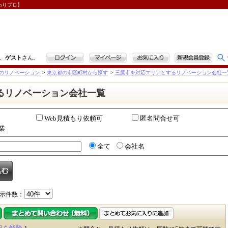
わりプロ】
ログイン
マイページ
お気に入り
新規会員登録
、
ゲスト
さん。
のリノベーション
>
東京都の市区町村から探す
>
三鷹市を対応エリアとするリノベーション会社一
るリノベーション会社一覧
Web見積もり依頼可
匿名問合せ可
業
全て
会社名
示件数：