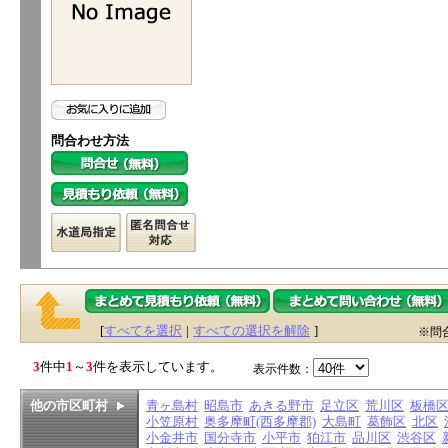
問合わせ方法
[
すべてを選択
|
すべての選択を解除
]
※問
3
件中
1
～
3
件を表示しています。
表示件数：
他の市区町村
青ヶ島村
昭島市
あきる野市
足立区
荒川区
板橋
小笠原村
奥多摩町(西多摩郡)
大島町
葛飾区
北区
小金井市
国分寺市
小平市
狛江市
品川区
渋谷区