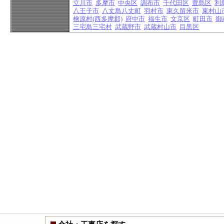
立川市
多摩市
中央区
調布市
千代田区
豊島区
利
八王子市
八丈島八丈町
羽村市
東久留米市
東村山
檜原村(西多摩郡)
府中市
福生市
文京区
町田市
御
三宅島三宅村
武蔵野市
武蔵村山市
目黒区