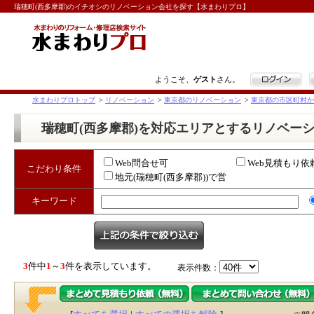
瑞穂町(西多摩郡)のイチオシのリノベーション会社を探す【水まわりプロ】
ログイン
ようこそ、
ゲスト
さん。
水まわりプロトップ
>
リノベーション
>
東京都のリノベーション
>
東京都の市区町村か
瑞穂町(西多摩郡)を対応エリアとするリノベー
Web問合せ可
Web見積もり依
こだわり条件
地元(瑞穂町(西多摩郡))で営
業
キーワード
3
件中
1
～
3
件を表示しています。
表示件数：