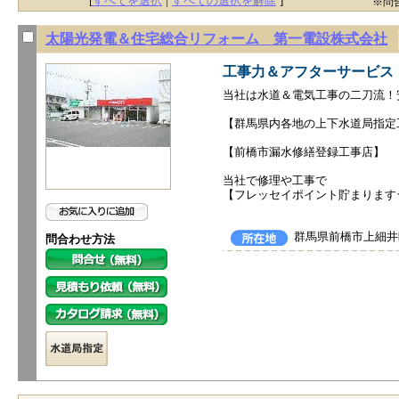
[
すべてを選択
|
すべての選択を解除
]
※問
太陽光発電＆住宅総合リフォーム 第一電設株式会社
工事力＆アフターサービス
当社は水道＆電気工事の二刀流！
【群馬県内各地の上下水道局指定
【前橋市漏水修繕登録工事店】
当社で修理や工事で
【フレッセイポイント貯まります
群馬県前橋市上細井
問合わせ方法