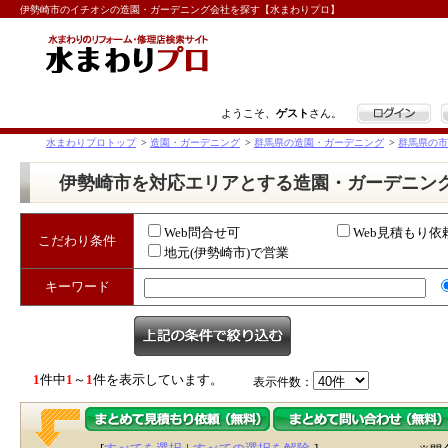
伊勢崎市のイチオシの造園・ガーデニング会社を探す【水まわりプロ】
ログイン
ようこそ、
ゲスト
さん。
水まわりプロトップ
>
造園・ガーデニング
>
群馬県の造園・ガーデニング
>
群馬県の市
伊勢崎市を対応エリアとする造園・ガーデニン
Web問合せ可
Web見積もり依
こだわり条件
地元(伊勢崎市)で営業
キーワード
1
件中
1
～
1
件を表示しています。
表示件数：