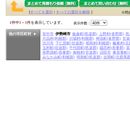
[
すべてを選択
|
すべての選択を解除
]
※問
1
件中
1
～
1
件を表示しています。
表示件数：
他の市区町村
安中市
伊勢崎市
板倉町(邑楽郡)
上野村(多野郡)
邑
片品村(利根郡)
川場村(利根郡)
神流町(多野郡)
甘楽
渋川市
下仁田町(甘楽郡)
昭和村(利根郡)
榛東村(北
玉村町(佐波郡)
千代田町(邑楽郡)
嬬恋村(吾妻郡)
富
長野原町(吾妻郡)
南牧村(甘楽郡)
沼田市
東吾妻町(
みなかみ町(利根郡)
明和町(邑楽郡)
吉岡町(北群馬郡